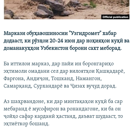
Маркази обуҳавошиносии "Узгидромет" хабар
додааст, ки рӯзҳои 20-24 июн дар ноҳияҳои куҳӣ ва
доманакуҳҳои Узбекистон борони сахт меборад.
Ба иттилои марказ, дар пайи ин боронгариҳо
эҳтимоли омадани сел дар вилоятҳои Қашқадарё,
Фарғона, Андиҷон, Тошканд, Намангон,
Самарқанд, Сурхандарё ва Ҷизах вуҷуд дорад.
Аз шаҳрвандоне, ки дар минтақаҳои куҳӣ ба сар
мебаранд ё мусофирон ва ронандагоне, ки ба он
ҷойҳо сафар карданӣ ҳастанд, даъват шудааст, то
эҳтиёткор бошанд.