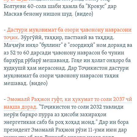
Болтуеви 40-сола шаби ҳамла ба "Крокус" дар
Маскав беному нишон шуд
.
(видео)
-
Дастури муқовимат ба озори ҷавонону наврасони
тоҷик
. Зӯргӯйӣ, таҳқир, пастзанӣ ва таҳдид.
Маҷмӯи инҳо "буллинг" ё "озордиҳӣ" ном доранд ва
аз 52 то 60 дарсади ҷавонону наврасон бо чунин
бархӯрд рӯбарӯ мешаванд. Гоҳе ин ҳолат онҳоро ба
худкушӣ ҳам мерасонад. Дар Тоҷикистон дастури
муқовимат ба озори ҷавонону наврасон таҳия
мешавад. (видео)
-
Эмомалӣ Раҳмон гуфт, ки ҳукумат то соли 2037 чӣ
нақша дорад
. "Тоҷикистон то соли 2032 тавлиди
нерӯи барқро пурра аз ҳисоби захираҳои
энергетикаи сабз ба роҳ хоҳад монд." Дар ин бора
президент Эмомалӣ Раҳмон рӯзи 11-уми июн дар