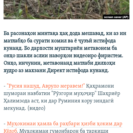
Ба расонаҳои минтақа ҳақ дода мешавад, ки аз ин
матлабҳо ба сурати комил ва ё ҷузъӣ истифода
кунанд. Бо дархости муштариён метавонем ба
онҳо шакли аслии наворҳои видеоиро фиристем.
Онҳо, инчунин, метавонанд матлаби дилхоҳи
худро аз махзани Директ истифода кунанд.
-
"Русия нашуд, Аврупо меравем!"
Қаҳрамони
шумораи навбатии "Рӯзгори муҳоҷир" Шаҳриёр
Ҳалимзода аст, ки дар Руминия кору зиндагӣ
мекунад. (видео)
-
Муҳокимаи ҳамла ба раҳбари ҳизби ҳоким дар
Кӯлоб
. Муҳокимаи гумонбарон ба таркиши