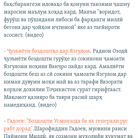
баҳсбарангези иловаҳо ба қонуни танзими ҷашну
маросим маълум хоҳад кард. Манъи "воридот,
фурӯш ва пӯшидани либоси ба фарҳанги миллӣ
бегона дар ҷойҳои иҷтимоӣ" яке аз тағйироти
асосист. (видео)
-
Ҷузъиёти боздоштҳо дар Язгулом
. Радиои Озодӣ
ҷузъиёти боздошти гурӯҳе аз сокинони ҷамоати
Язгуломи ноҳияи Ванҷро пайдо кард. Амалиёти
боздошти беш аз сӣ сокини ҷамоати Язгулом дар
нимаи дувуми моҳи май ва аз тарафи Вазорати
корҳои дохилии Тоҷикистон сурат гирифтааст.
Мақомот қазияро ба таври расмӣ шарҳ
намедиҳанд. (видео)
-
Гадоев: "Боздошти Усмонзода ба як генерали рус
рабт дорад"
.Шарофиддин Гадоев, муовини раиси
Паймони Миллӣ, як созмони мухолифи ҳукумат ва