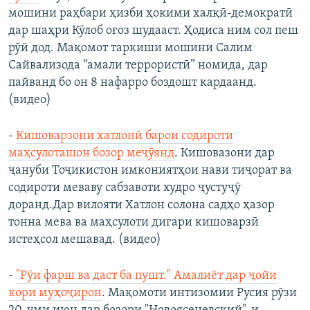
мошини раҳбари ҳизби ҳокими халқӣ-демократӣ
дар шаҳри Кӯлоб оғоз шудааст. Ҳодиса ним сол пеш
рӯй дод. Мақомот таркиши мошини Салим
Сайвализода “амали террористӣ” номида, дар
пайванд бо он 8 нафарро боздошт кардаанд.
(видео)
-
Кишоварзони хатлонӣ барои содироти
маҳсулоташон бозор меҷӯянд
. Кишовазони дар
ҷануби Тоҷикистон имкониятҳои нави тиҷорат ва
содироти меваву сабзавоти худро ҷустуҷӯ
доранд.Дар вилояти Хатлон солона садҳо ҳазор
тонна мева ва маҳсулоти дигари кишоварзӣ
истеҳсол мешавад. (видео)
-
"Рӯи фарш ва даст ба пушт." Амалиёт дар ҷойи
кори муҳоҷирон
. Мақомоти интизомии Русия рӯзи