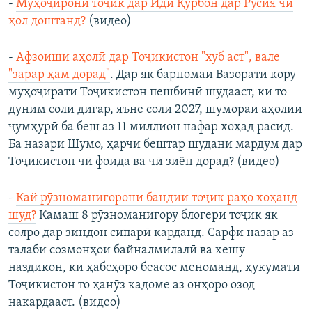
-
Муҳоҷирони тоҷик дар Иди Қурбон дар Русия чӣ
ҳол доштанд?
(видео)
-
Афзоиши аҳолӣ дар Тоҷикистон "хуб аст", вале
"зарар ҳам дорад"
. Дар як барномаи Вазорати кору
муҳоҷирати Тоҷикистон пешбинӣ шудааст, ки то
дуним соли дигар, яъне соли 2027, шумораи аҳолии
ҷумҳурӣ ба беш аз 11 миллион нафар хоҳад расид.
Ба назари Шумо, ҳарчи бештар шудани мардум дар
Тоҷикистон чӣ фоида ва чӣ зиён дорад? (видео)
-
Кай рӯзноманигорони бандии тоҷик раҳо хоҳанд
шуд?
Камаш 8 рӯзноманигору блогери тоҷик як
солро дар зиндон сипарӣ карданд. Сарфи назар аз
талаби созмонҳои байналмилалӣ ва хешу
наздикон, ки ҳабсҳоро беасос меноманд, ҳукумати
Тоҷикистон то ҳанӯз кадоме аз онҳоро озод
накардааст. (видео)