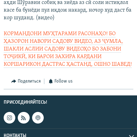
аҳди Шӯравии собиқ ва зиёда аз сӣ соли истиқлол
касе ба бунёди пул иқдом накард, ночор худ даст ба
кор шуданд. (видео)
КОРМАНДОНИ МУҲТАРАМИ РАСОНАҲО! БО
ҲАЗОРОН НАВОРИ САДОВУ ВИДЕО, АЗ ҶУМЛА,
ШАКЛИ АСЛИИ САДОВУ ВИДЕОҲО БО ЗАБОНИ
ТОҶИКӢ, КИ БАРОИ ЗАХИРА КАРДАНИ
КОРШАРИКОН ДАСТРАС ҲАСТАНД, ОШНО ШАВЕД!
Поделиться
Follow us
ПРИСОЕДИНЯЙТЕСЬ!
КОНТАКТЫ