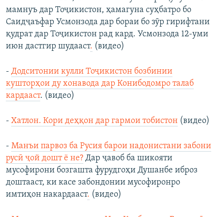
мамнуъ дар Тоҷикистон, ҳамагуна суҳбатро бо
Саидҷаъфар Усмонзода дар бораи бо зӯр гирифтани
қудрат дар Тоҷикистон рад кард. Усмонзода 12-уми
июн дастгир шудааст
.
(видео)
-
Додситонии кулли Тоҷикистон бозбинии
кушторҳои ду хонавода дар Конибодомро талаб
кардааст
. (видео)
-
Хатлон. Кори деҳқон дар гармои тобистон
(видео)
-
Манъи парвоз ба Русия барои надонистани забони
русӣ ҷой дошт ё не?
Дар ҷавоб ба шикояти
мусофирони бозгашта фурудгоҳи Душанбе иброз
доштааст, ки касе забондонии мусофиронро
имтиҳон накардааст
.
(видео)