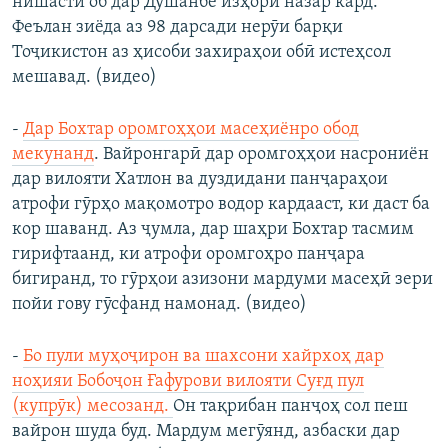
нишасти об дар Душанбе изҳори назар кард.
Феълан зиёда аз 98 дарсади нерӯи барқи
Тоҷикистон аз ҳисоби захираҳои обӣ истеҳсол
мешавад. (видео)
-
Дар Бохтар оромгоҳҳои масеҳиёнро обод
мекунанд
. Вайронгарӣ дар оромгоҳҳои насрониён
дар вилояти Хатлон ва дуздидани панҷараҳои
атрофи гӯрҳо мақомотро водор кардааст, ки даст ба
кор шаванд. Аз ҷумла, дар шаҳри Бохтар тасмим
гирифтаанд, ки атрофи оромгоҳро панҷара
бигиранд, то гӯрҳои азизони мардуми масеҳӣ зери
пойи гову гӯсфанд намонад. (видео)
-
Бо пули муҳоҷирон ва шахсони хайрхоҳ дар
ноҳияи Бобоҷон Ғафурови вилояти Суғд пул
(купрӯк) месозанд.
Он тақрибан панҷоҳ сол пеш
вайрон шуда буд. Мардум мегӯянд, азбаски дар