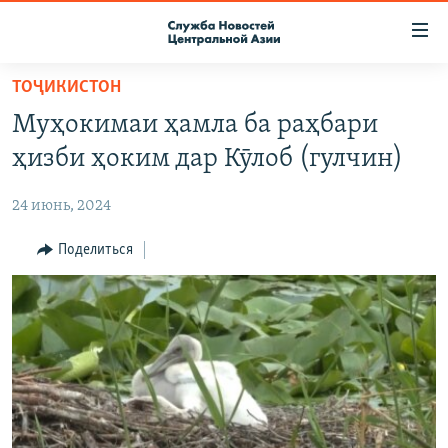
Ссылки
доступа
Вернуться
ТОҶИКИСТОН
к
О ПРОЕКТЕ
Муҳокимаи ҳамла ба раҳбари
основному
ПОДПИСКА
содержанию
ҳизби ҳоким дар Кӯлоб (гулчин)
КОНТАКТЫ
Вернутся
к
24 июнь, 2024
RFE/RL ДИРЕКТ
главной
НАСТОЯЩЕЕ ВРЕМЯ
Поделиться
навигации
Вернутся
МИГРАНТ МЕДИА
к
поиску