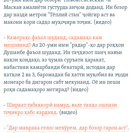
20-уми июн дар бозори "Новоясеневский"-и
Маскав амалиёти густурда анҷом доданд. Ин бозор
дар назди метрои "Тёплий стан" ҷойгир аст ва
макони кори садҳо муҳоҷири тоҷик. (видео)
-
Камераҳо фаъол шуданд, садамаҳо кам
мешаванд?
Аз 20-уми июн "радар"-ҳо дар роҳҳои
Душанбе фаъол шуданд. Ин таҷҳизот панҷ навъи
нақзи қоидаҳо, аз ҷумла суръати ҳаракат,
набастани камарбанди бехатарӣ, истодан дар
хатҳои 2 ва 3, баромадан ба хатти муқобил ва эҷоди
монеаро ба дигарон сабт мекунанд. Оё ин пеши
роҳи садамаҳоро мегирад? (видео)
-
Ширкат табаҳкорӣ намуд, вале танҳо ошпази
тоҷикро ҳабс карданд
. (видео)
-
"Дар маърака гелос мехӯрем, дар бозор гарон аст"
.