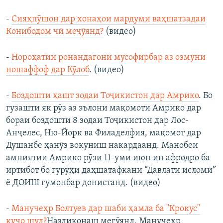
-
Сияҳпӯшон дар хонаҳои мардуми ваҳшатзадаи
Конибодом чӣ меҷӯянд?
(видео)
-
Нороҳатии ронандагони мусофирбар аз озмуни
ношаффоф дар Кӯлоб
. (видео)
-
Боздошти ҳашт зодаи Тоҷикистон дар Амрико
. Бо
гузашти як рӯз аз эълони мақомоти Амрико дар
бораи боздошти 8 зодаи Тоҷикистон дар Лос-
Анҷелес, Ню-Йорк ва Филаделфия, мақомот дар
Душанбе ҳанӯз вокуниш накардаанд. Манобеи
амниятии Амрико рӯзи 11-уми июн ин афродро ба
иртибот бо гурӯҳи даҳшатафкани “Давлати исломӣ”
ё ДОИШ гумонбар донистанд. (видео)
-
Манучеҳр Болтуев дар шаби ҳамла ба "Крокус"
куҷо шуд?
Наздиконаш мегӯянд, Манучеҳр