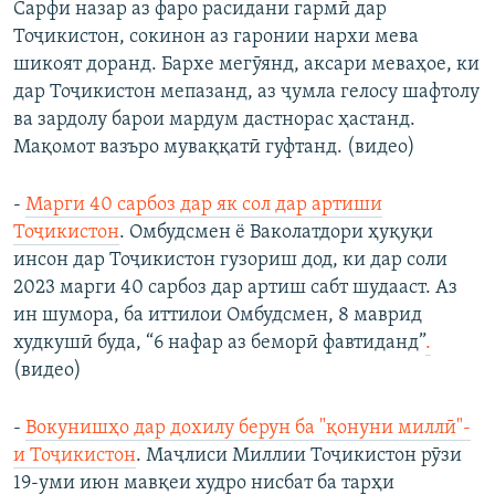
Сарфи назар аз фаро расидани гармӣ дар
Тоҷикистон, сокинон аз гаронии нархи мева
шикоят доранд. Бархе мегӯянд, аксари меваҳое, ки
дар Тоҷикистон мепазанд, аз ҷумла гелосу шафтолу
ва зардолу барои мардум дастнорас ҳастанд.
Мақомот вазъро муваққатӣ гуфтанд. (видео)
-
Марги 40 сарбоз дар як сол дар артиши
Тоҷикистон
. Омбудсмен ё Ваколатдори ҳуқуқи
инсон дар Тоҷикистон гузориш дод, ки дар соли
2023 марги 40 сарбоз дар артиш сабт шудааст. Аз
ин шумора, ба иттилои Омбудсмен, 8 маврид
худкушӣ буда, “6 нафар аз беморӣ фавтиданд”
.
(видео)
-
Вокунишҳо дар дохилу берун ба "қонуни миллӣ"-
и Тоҷикистон
. Маҷлиси Миллии Тоҷикистон рӯзи
19-уми июн мавқеи худро нисбат ба тарҳи