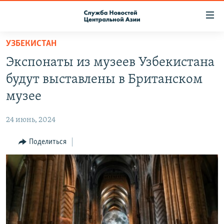
Ссылки
доступа
Вернуться
УЗБЕКИСТАН
к
О ПРОЕКТЕ
Экспонаты из музеев Узбекистана
основному
ПОДПИСКА
содержанию
будут выставлены в Британском
КОНТАКТЫ
Вернутся
музее
к
RFE/RL ДИРЕКТ
главной
24 июнь, 2024
НАСТОЯЩЕЕ ВРЕМЯ
навигации
Вернутся
Поделиться
МИГРАНТ МЕДИА
к
поиску