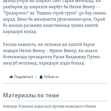
Бунёдгузори ин ширкат Олег Гарай мебошад, ки
раҳбарии ду ширкати марбут ба Натан Винер --
"Градпроект" ва "Родина строй групп"-ро бар зимма
дорад. Бино ба маълумоти рӯзноманигорон, Гарай
бо маоши расмияш наметавонад чунин киштӣ
харидорӣ кунад.
Расона навишта, ки эҳтимол ин киштӣ барои
модари Натан Винер – Ирина Винер, ки шахси
боэътимоди президенти Русия Владимир Путин
маҳсуб мешавад, харидорӣ шуда бошад.
Поделиться
Follow us
Материалы по теме
Алишер Усманов подал иск против немецкого банка