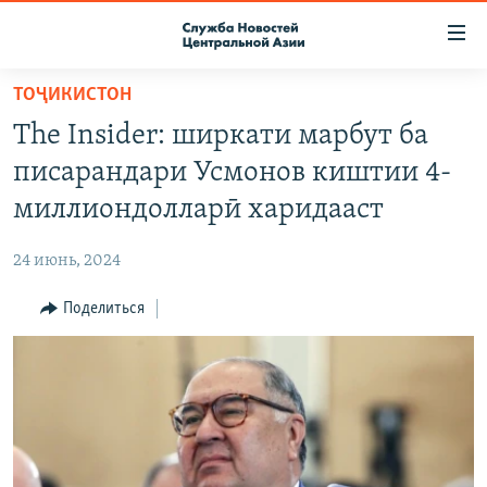
Ссылки
доступа
Вернуться
ТОҶИКИСТОН
к
О ПРОЕКТЕ
The Insider: ширкати марбут ба
основному
ПОДПИСКА
содержанию
писарандари Усмонов киштии 4-
КОНТАКТЫ
Вернутся
миллиондолларӣ харидааст
к
RFE/RL ДИРЕКТ
главной
24 июнь, 2024
НАСТОЯЩЕЕ ВРЕМЯ
навигации
Вернутся
Поделиться
МИГРАНТ МЕДИА
к
поиску