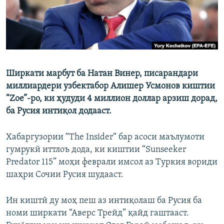
Ширкати марбут ба Натан Винер, писарандари
миллиардери узбектабор Алишер Усмонов киштии
“Zoe”-ро, ки ҳудуди 4 миллион доллар арзиш дорад,
ба Русия интиқол додааст.
Хабаргузории “The Insider“ бар асоси маълумоти
гумрукӣ иттлоъ дода, ки киштии “Sunseeker
Predator 115” моҳи феврали имсол аз Туркия вориди
шаҳри Сочии Русия шудааст.
Ин киштӣ ду моҳ пеш аз интиқолаш ба Русия ба
номи ширкати “Аверс Трейд” қайд гаштааст.