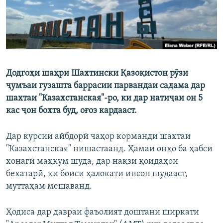
Додгоҳи шаҳри Шахтински Қазоқистон рӯзи
ҷумъаи гузашта баррасии парвандаи садама дар
шахтаи "Казахстанская"-ро, ки дар натиҷаи он 5
кас ҷон бохта буд, оғоз кардааст.
Дар курсии айбдорӣ чаҳор корманди шахтаи
"Казахстанская" нишастаанд. Ҳамаи онҳо ба ҳабси
хонагӣ маҳкум шуда, дар нақзи қоидаҳои
бехатарӣ, ки боиси ҳалокати инсон шудааст,
муттаҳам мешаванд.
Ҳодиса дар давраи фаъолият доштани ширкати