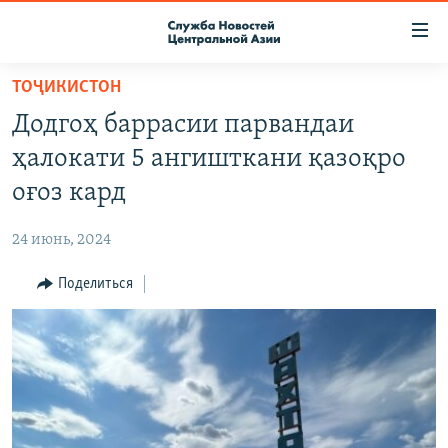
Ссылки
доступа
Вернуться
ТОҶИКИСТОН
к
О ПРОЕКТЕ
Додгоҳ баррасии парвандаи
основному
ПОДПИСКА
содержанию
ҳалокати 5 ангишткани қазоқро
КОНТАКТЫ
Вернутся
оғоз кард
к
RFE/RL ДИРЕКТ
главной
24 июнь, 2024
НАСТОЯЩЕЕ ВРЕМЯ
навигации
Вернутся
Поделиться
МИГРАНТ МЕДИА
к
поиску