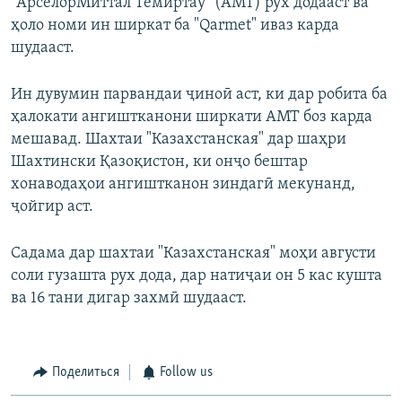
"АрселорМиттал Темиртау" (АМТ) рух додааст ва
ҳоло номи ин ширкат ба "Qarmet" иваз карда
шудааст.
Ин дувумин парвандаи ҷиноӣ аст, ки дар робита ба
ҳалокати ангиштканони ширкати АМТ боз карда
мешавад. Шахтаи "Казахстанская" дар шаҳри
Шахтински Қазоқистон, ки онҷо бештар
хонаводаҳои ангиштканон зиндагӣ мекунанд,
ҷойгир аст.
Садама дар шахтаи "Казахстанская" моҳи августи
соли гузашта рух дода, дар натиҷаи он 5 кас кушта
ва 16 тани дигар захмӣ шудааст.
Поделиться
Follow us