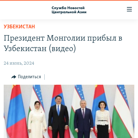
Ссылки
доступа
Вернуться
УЗБЕКИСТАН
к
О ПРОЕКТЕ
Президент Монголии прибыл в
основному
ПОДПИСКА
содержанию
Узбекистан (видео)
КОНТАКТЫ
Вернутся
к
24 июнь, 2024
RFE/RL ДИРЕКТ
главной
НАСТОЯЩЕЕ ВРЕМЯ
Поделиться
навигации
Вернутся
МИГРАНТ МЕДИА
к
поиску