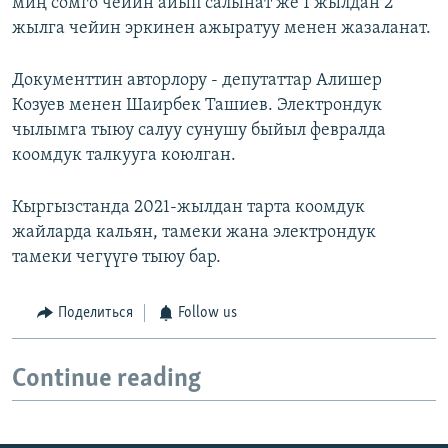
миң сомго чейин айып салынат же 1 жылдан 2
жылга чейин эркинен ажыратуу менен жазаланат.
Документтин авторлору - депутаттар Алишер
Козуев менен Шаирбек Ташиев. Электрондук
чылымга тыюу салуу сунушу быйыл февралда
коомдук талкууга коюлган.
Кыргызстанда 2021-жылдан тарта коомдук
жайларда кальян, тамеки жана электрондук
тамеки чегүүгө тыюу бар.
Поделиться
Follow us
Continue reading