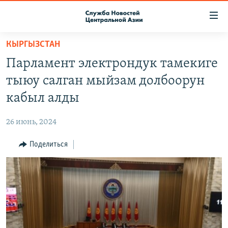
Ссылки
доступа
Вернуться
КЫРГЫЗСТАН
к
О ПРОЕКТЕ
Парламент электрондук тамекиге
основному
ПОДПИСКА
содержанию
тыюу салган мыйзам долбоорун
КОНТАКТЫ
Вернутся
кабыл алды
к
RFE/RL ДИРЕКТ
главной
26 июнь, 2024
НАСТОЯЩЕЕ ВРЕМЯ
навигации
Вернутся
Поделиться
МИГРАНТ МЕДИА
к
поиску