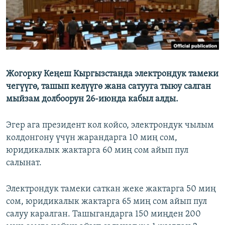
Жогорку Кеңеш Кыргызстанда электрондук тамеки
чегүүгө, ташып келүүгө жана сатууга тыюу салган
мыйзам долбоорун 26-июнда кабыл алды.
Эгер ага президент кол койсо, электрондук чылым
колдонгону үчүн жарандарга 10 миң сом,
юридикалык жактарга 60 миң сом айып пул
салынат.
Электрондук тамеки саткан жеке жактарга 50 миң
сом, юридикалык жактарга 65 миң сом айып пул
салуу каралган. Ташыгандарга 150 миңден 200