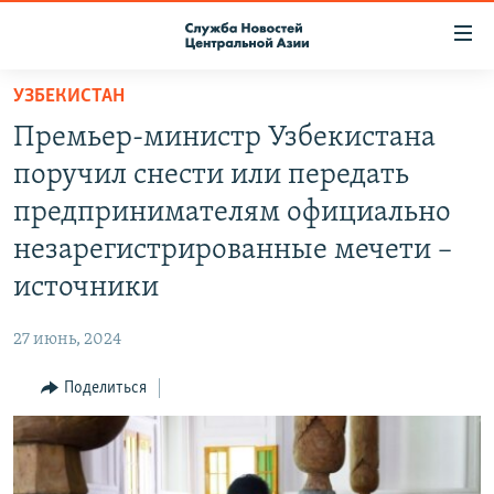
Ссылки
доступа
Вернуться
УЗБЕКИСТАН
к
О ПРОЕКТЕ
Премьер-министр Узбекистана
основному
ПОДПИСКА
содержанию
поручил снести или передать
КОНТАКТЫ
Вернутся
предпринимателям официально
к
RFE/RL ДИРЕКТ
незарегистрированные мечети –
главной
НАСТОЯЩЕЕ ВРЕМЯ
навигации
источники
Вернутся
МИГРАНТ МЕДИА
к
27 июнь, 2024
поиску
Поделиться