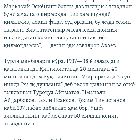
Марказий Осиёнинг бошқа давлатлари аллақачон
буни амалга оширмоқда. Биз ҳам шундай
қиляпмиз, лекин фақат суд орқали, бу жуда секин
жараён. Биз қатағонлар масаласида доимий
ишлайдиган комиссия тузишни таклиф
қилмоқдамиз”, — деган эди аввалроқ Акаев.
Турли манбаларга кўра, 1937—38 йиллардаги
қатағонларда Қирғизистонда 20 мингдан 40
минггача одам йўқ қилинган. Улар орасида 2 кун
ичида “халқ душмани” деб эълон қилинган ва отиб
ташланган Тўроқул Айтматов, Иманали
Айдарбеков, Баяли Исакеев, Қосим Тинистанов
каби 137 нафар зиёлилар ҳам бор. Ушбу
зиёлиларнинг қабри фақат 50 йилдан кейин
аниқланган.