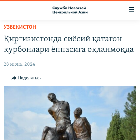
Ссылки
доступа
Вернуться
ӮЗБЕКИСТОН
к
О ПРОЕКТЕ
Қирғизистонда сиёсий қатағон
основному
ПОДПИСКА
содержанию
қурбонлари ёппасига оқланмоқда
КОНТАКТЫ
Вернутся
к
28 июнь, 2024
RFE/RL ДИРЕКТ
главной
НАСТОЯЩЕЕ ВРЕМЯ
Поделиться
навигации
Вернутся
МИГРАНТ МЕДИА
к
поиску