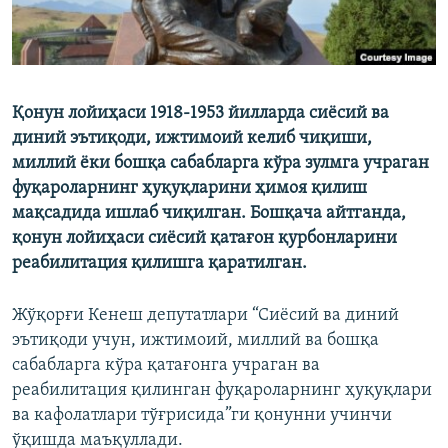
Қонун лойиҳаси 1918-1953 йилларда сиёсий ва
диний эътиқоди, ижтимоий келиб чиқиши,
миллий ёки бошқа сабабларга кўра зулмга учраган
фуқароларнинг ҳуқуқларини ҳимоя қилиш
мақсадида ишлаб чиқилган. Бошқача айтганда,
қонун лойиҳаси сиёсий қатағон қурбонларини
реабилитация қилишга қаратилган.
Жўқорғи Кенеш депутатлари “Сиёсий ва диний
эътиқоди учун, ижтимоий, миллий ва бошқа
сабабларга кўра қатағонга учраган ва
реабилитация қилинган фуқароларнинг ҳуқуқлари
ва кафолатлари тўғрисида”ги қонунни учинчи
ўқишда маъқуллади.