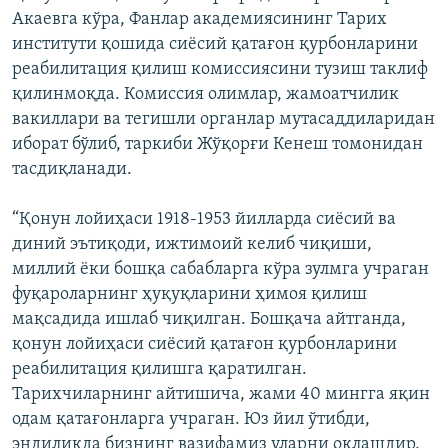
Акаевга кўра, Фанлар академиясининг Тарих
институти қошида сиёсий қатағон қурбонларини
реабилитация қилиш комиссиясини тузиш таклиф
қилинмоқда. Комиссия олимлар, жамоатчилик
вакиллари ва тегишли органлар мутасаддиларидан
иборат бўлиб, таркиби Жўқорғи Кенеш томонидан
тасдиқланади.
“Қонун лойиҳаси 1918-1953 йилларда сиёсий ва
диний эътиқоди, ижтимоий келиб чиқиши,
миллий ёки бошқа сабабларга кўра зулмга учраган
фуқароларнинг ҳуқуқларини ҳимоя қилиш
мақсадида ишлаб чиқилган. Бошқача айтганда,
қонун лойиҳаси сиёсий қатағон қурбонларини
реабилитация қилишга қаратилган.
Тарихчиларнинг айтишича, жами 40 мингга яқин
одам қатағонларга учраган. Юз йил ўтибди,
эндиликда бизнинг вазифамиз уларни оқлашдир.