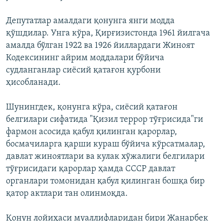
Депутатлар амалдаги қонунга янги модда
қўшдилар. Унга кўра, Қирғизистонда 1961 йилгача
амалда бўлган 1922 ва 1926 йиллардаги Жиноят
Кодексининг айрим моддалари бўйича
судланганлар сиёсий қатағон қурбони
ҳисобланади.
Шунингдек, қонунга кўра, сиёсий қатағон
белгилари сифатида "Қизил террор тўғрисида"ги
фармон асосида қабул қилинган қарорлар,
босмачиларга қарши кураш бўйича кўрсатмалар,
давлат жиноятлари ва кулак хўжалиги белгилари
тўғрисидаги қарорлар ҳамда СССР давлат
органлари томонидан қабул қилинган бошқа бир
қатор актлари тан олинмоқда.
Қонун лойиҳаси муаллифларидан бири Жанарбек