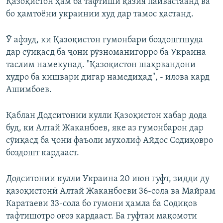
Қазоқистон ҳам ба тафтиши қазия пайвастаанд ва
бо ҳамтоёни украинии худ дар тамос ҳастанд.
Ӯ афзуд, ки Қазоқистон гумонбари боздоштшуда
дар сӯиқасд ба ҷони рӯзноманигорро ба Украина
таслим намекунад. "Қазоқистон шаҳрвандони
худро ба кишвари дигар намедиҳад", - илова кард
Ашимбоев.
Қаблан Додситонии кулли Қазоқистон хабар дода
буд, ки Алтай Жаканбоев, яке аз гумонбарон дар
сӯиқасд ба ҷони фаъоли мухолиф Айдос Содиқовро
боздошт кардааст.
Додситонии кулли Украина 20 июн гуфт, зидди ду
қазоқистонӣ Алтай Жаканбоеви 36-сола ва Майрам
Каратаеви 33-сола бо гумони ҳамла ба Содиқов
тафтишотро оғоз кардааст. Ба гуфтаи мақомоти