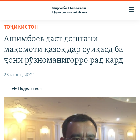
Ссылки
доступа
Вернуться
ТОҶИКИСТОН
к
О ПРОЕКТЕ
Ашимбоев даст доштани
основному
ПОДПИСКА
содержанию
мақомоти қазоқ дар сӯиқасд ба
КОНТАКТЫ
Вернутся
ҷони рӯзноманигорро рад кард
к
RFE/RL ДИРЕКТ
главной
28 июнь, 2024
НАСТОЯЩЕЕ ВРЕМЯ
навигации
Вернутся
Поделиться
МИГРАНТ МЕДИА
к
поиску