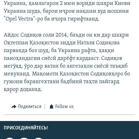
Украина, ҳамлагарон 2 июн вориди шаҳри Киеви
Украина шуда, барои иҷрои нақшаи худ мошини
"Opel Vectra"-ро ба иҷора гирифтаанд.
Айдос Содиқов соли 2014, баъди он ки дар шаҳри
Оқтеппаи Қазоқистон зидди Наталя Содиқова
парванда боз шуд, ба Украина рафта, ҳаққи
паноҳандагии сиёсӣ дарёфт кардааст. Содиқов
мегӯяд, ӯро дар ватан бо ангезаҳои сиёсӣ таъқиб
мекунанд. Мақомоти Қазоқистон Содиқовҳоро бо
гумони барангехтани бадбинӣ таҳти пайгард
қарор додаанд.
Поделиться
Follow us
ПРИСОЕДИНЯЙТЕСЬ!