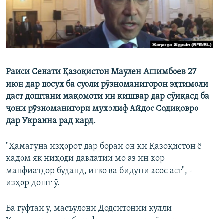
Раиси Сенати Қазоқистон Маулен Ашимбоев 27
июн дар посух ба суоли рӯзноманигорон эҳтимоли
даст доштани мақомоти ин кишвар дар сӯиқасд ба
ҷони рӯзноманигори мухолиф Айдос Содиқовро
дар Украина рад кард.
"Ҳамагуна изҳорот дар бораи он ки Қазоқистон ё
кадом як ниҳоди давлатии мо аз ин кор
манфиатдор буданд, иғво ва бидуни асос аст", -
изҳор дошт ӯ.
Ба гуфтаи ӯ, масъулони Додситонии кулли