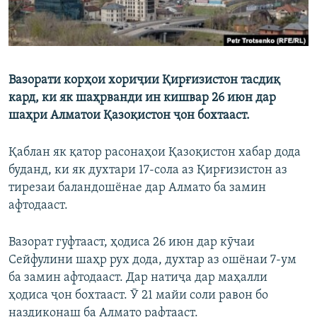
Вазорати корҳои хориҷии Қирғизистон тасдиқ
кард, ки як шаҳрванди ин кишвар 26 июн дар
шаҳри Алматои Қазоқистон ҷон бохтааст.
Қаблан як қатор расонаҳои Қазоқистон хабар дода
буданд, ки як духтари 17-сола аз Қирғизистон аз
тирезаи баландошёнае дар Алмато ба замин
афтодааст.
Вазорат гуфтааст, ҳодиса 26 июн дар кӯчаи
Сейфулини шаҳр рух дода, духтар аз ошёнаи 7-ум
ба замин афтодааст. Дар натиҷа дар маҳалли
ҳодиса ҷон бохтааст. Ӯ 21 майи соли равон бо
наздиконаш ба Алмато рафтааст.