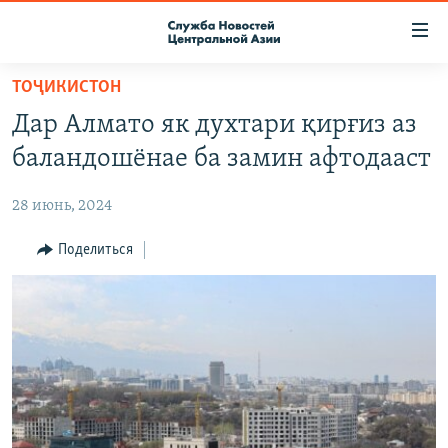
Ссылки
доступа
Вернуться
ТОҶИКИСТОН
к
О ПРОЕКТЕ
Дар Алмато як духтари қирғиз аз
основному
ПОДПИСКА
содержанию
баландошёнае ба замин афтодааст
КОНТАКТЫ
Вернутся
к
28 июнь, 2024
RFE/RL ДИРЕКТ
главной
НАСТОЯЩЕЕ ВРЕМЯ
Поделиться
навигации
Вернутся
МИГРАНТ МЕДИА
к
поиску