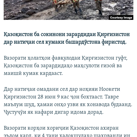
Қазоқистон ба сокинони зарардидаи Қирғизистон
дар натиҷаи сел кумаки башардӯстона фиристод.
Вазорати ҳолатҳои фавқулодаи Қирғизистон гуфт,
Қазоқистон ба зарардидаҳо маҳсулоти ғизоӣ ва
маишӣ кумак кардааст.
Дар натиҷаи омадани сел дар ноҳияи Ноокети
Қирғизистон 28 июн 9 кас ҷон бохтааст. Тавре
маълум шуд, ҳамаи онҳо узви як хонавода будаанд.
Ҷустуҷӯи як нафари дигар идома дорад.
Вазорати корҳои хориҷии Қазоқистон ахиран
эълом кард, ки 4 тани ҳалокшудаҳо шаҳрванди ин