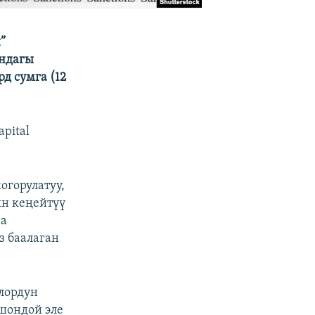
”
ундагы
д сумга (12
pital
горулатуу,
ын кеңейтүү
аа
 баалаган
рлордун
шондой эле