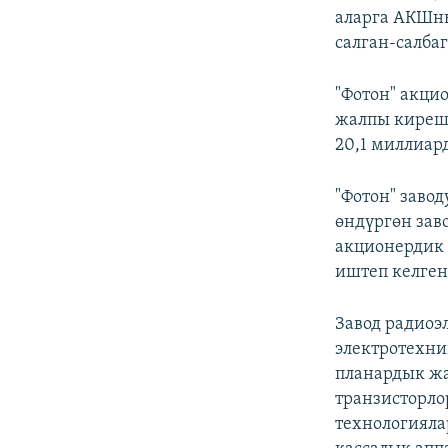
аларга АКШны
салган-салба
"Фотон" акци
жалпы киреше
20,1 миллиард
"Фотон" заво
өндүргөн зав
акционердик 
иштеп келген
Завод радиоэ
электротехни
планардык жа
транзисторло
технологияла