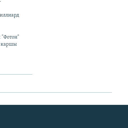
.
миллиард
 "Фотон"
о каршы