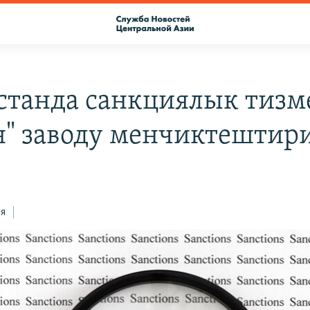
станда санкциялык тизм
н" заводу менчиктештир
ся