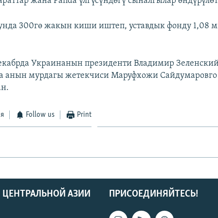
араттар жана Panda үлгүсүндөгү сыналгылар өндүрүлөт
дунда 300гө жакын киши иштеп, уставдык фонду 1,08 
кабрда Украинанын президенти Владимир Зеленский
на анын мурдагы жетекчиси Маруфхожи Сайдумаровг
ан.
ся
Follow us
Print
 ЦЕНТРАЛЬНОЙ АЗИИ
ПРИСОЕДИНЯЙТЕСЬ!