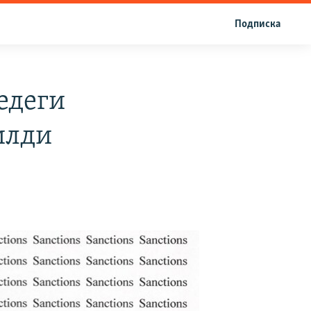
Подписка
едеги
илди