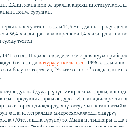
н, ЕБдин жана ири эл аралык каржы институттарын
ганына көңүл бурулган.
онердик коому өткөн жылы 14,5 миң даана продукция 
си 36,4 миллиард, таза кирешеси 1,4 миллард жана та
 сумду түзгөн.
ду 1941-жылы Подмосковьедеги электровакуум приборл
оддун базасында
көчүрүлүп келинген.
1995-жылы ишка
коом болуп өзгөртүлүп, "Узэлтехсаноат" холдингинин
.
лектрондук жабдуулар үчүн микросхемаларды, ошондо
калык продукцияларды өндүрөт. Ишкана дискреттик 
рым өткөргүч диоддорду, үнү катуу чыкпаган натыйж
рун жана интегралдык микросхемаларды өндүрүү
рына (70тен ашык түрүнө) ээ. Мындан тышкары анда 