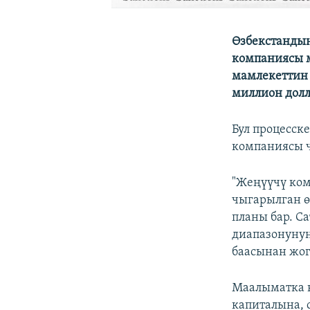
Өзбекстандын
компаниясы 
мамлекеттин 
миллион долл
Бул процесск
компаниясы 
"Жеңүүчү ком
чыгарылган ө
планы бар. С
диапазонунун
баасынан жог
Маалыматка к
капиталына, 