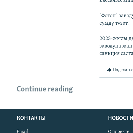
кассалык апп
"Фотон" заво
сумду түзөт.
2023-жылы де
заводуна жа
санкция салг
Поделить
Continue reading
КОНТАКТЫ
НОВОСТИ
Email
О проекте