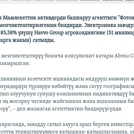
 Мамлекеттик активдерди башкаруу агенттиги "Фотон
менчиктештирилгенин билдирди. Электроника завод
85,58% үлүшү Havvo Group агрохолдингине 151 миллиар
арга жакын) сатылды.
е менчиктештирүү боюнча консультант катары Abrau Ca
чакырылган.
паниянын келечекте ишканадагы өндүрүш көлөмүн жо
нүмдөрдүн түрлөрүн көбөйтүү жана сатуу географияс
атып алуучунун сунушу компаниянын индикативдүү б
 эң жогорку чегинде жайгашкан жана ишкананын биз
ору", – деп жазылган агенттиктин билдирүүсүндө.
араганда, заводду сатып алууга арыз берген инвесто
соттук териштирүүлөргө катышкан-катышпаганына, о