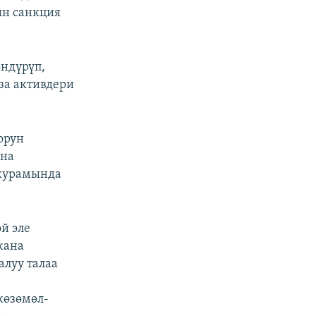
ын санкция
өндүрүп,
за активдери
орун
на
 курамында
й эле
жана
алуу талаа
көзөмөл-