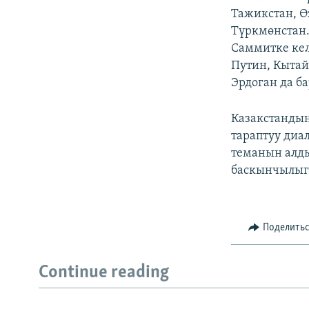
Тажикстан, Ө
Түркмөнстан.
Саммитке ке
Путин, Кыта
Эрдоган да ба
Казакстанды
тараптуу диа
теманын алды
баскынчылыгы
Поделить
Continue reading