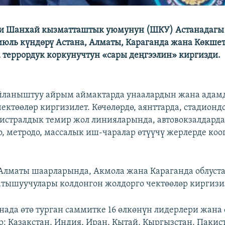
ги Шанхай кызматташтык уюмунун (ШКУ) Астанадагы
-июль күндөрү Астана, Алматы, Караганда жана Көкше
террордук коркунучтун «сары деңгээлин» киргизди.
йланыштуу айрым аймактарда унаалардын жана адам
ктөөлөр киргизилет. Көчөлөрдө, аянттарда, стадиондо
гистралдык темир жол линияларында, автовокзалдарда
о, метродо, массалык иш-чаралар өтүүчү жерлерде коо
Алматы шаарларында, Акмола жана Караганда облуст
тышуучулары колдонгон жолдорго чектөөлөр киргизи
нада өтө турган саммитке 16 өлкөнүн лидерлери жана 
р: Казакстан, Индия, Иран, Кытай, Кыргызстан, Пакист