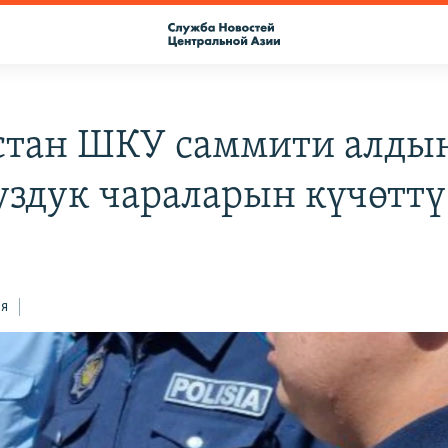
стан ШКУ саммити алды
уздук чараларын күчөттү
ся