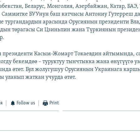
збекстан, Беларус, Монголия, Азербайжан, Катар, БАЭ
 Саммитке БУУнун баш катчысы Антониу Гутерреш да
ле тургандардын арасында Орусиянын президенти Вл
йдын төрагасы Си Цзиньпин жана Түркиянын президе
р.
н президенти Касым-Жомарт Токаевдин айтымында, с
логду бекемдөө – туруктуу тынчтыкка жана өнүгүүгө ум
нда өтөт. Бул жолугушуу Орусиянын Украинага карш
 уланып жаткан учурда өтөт.
ся
Follow us
Print