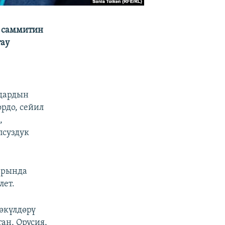
 саммитин
тау
дардын
рдо, сейил
,
псуздук
арында
лет.
өкүлдөрү
ан, Орусия,