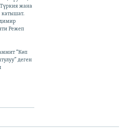
, Түркия жана
 катышат.
адимир
нти Режеп
аммит “Көп
тулуу” деген
ы