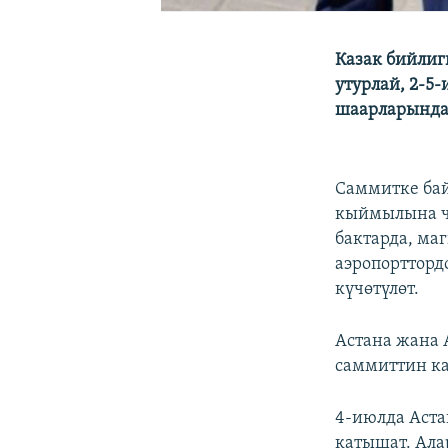
Казак бийли
утурлай, 2-5
шаарларында 
Саммитке ба
кыймылына че
бактарда, ма
аэропортторд
күчөтүлөт.
Астана жана 
саммиттин ка
4-июлда Аста
катышат. Ала