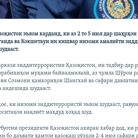
оқистон эълом карданд, ки аз 2 то 5 июл дар шаҳрҳои 
ғанда ва Кокшетауи ин кишвар низоми амалиёти зид
шудааст.
аркази зиддитеррористии Қазоқистон, ин тадбир дар р
орабиниҳои муҳими байналмилалӣ, аз ҷумла Шӯрои р
ви Созмони ҳамкориҳои Шангхай ва сафари давлатии
а андешида шудааст.
ое, ки низоми зиддитеррористӣ эълом шудааст, раву
воситаҳои нақлиёт маҳдуд хоҳад шуд.
буотии президенти Қазоқистон ахиран хабар дод, ки
н бо даъвати ҳамтои қазоқаш рӯзҳои 2-4 июл сафари 