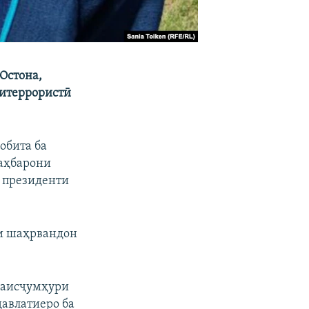
Остона,
дитеррористӣ
обита ба
аҳбарони
 президенти
ои шаҳрвандон
 раисҷумҳури
давлатиеро ба