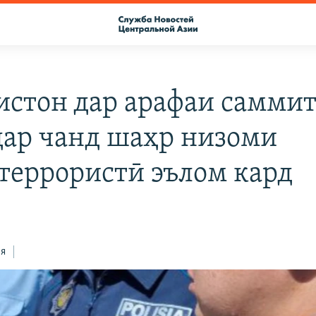
истон дар арафаи самми
ар чанд шаҳр низоми
террористӣ эълом кард
ся