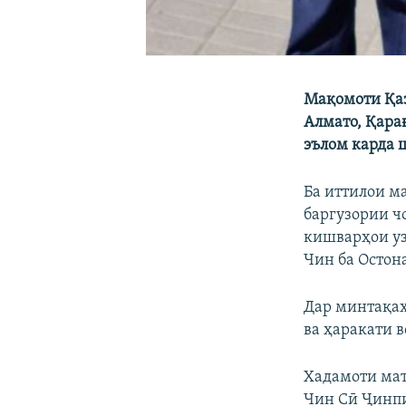
Мақомоти Қаз
Алмато, Қара
эълом карда 
Ба иттилои м
баргузории ч
кишварҳои уз
Чин ба Остон
Дар минтақаҳ
ва ҳаракати 
Хадамоти мат
Чин Сӣ Ҷинпи