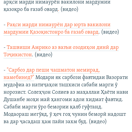
арқси марди нимаурён вакилони мардумии
қазоқро ба ғазаб овард
.
(видео)
-
Рақси марди нимаурён дар юрта вакилони
мардумии Қазоқистонро ба ғазаб овард
. (видео)
-
Ташвиши Амрико аз вазъи озодиҳои динӣ дар
Тоҷикистон
. (видео)
-
"Сарбоз дар пеши чашматон мемирад,
намебинед?"
Модари як сарбози фавтидаи Вазорати
мудофиа аз натиҷаҳои ташхиси сабаби марги ӯ
норозист. Солеҳҷон Солиев аз маҳаллаи Ҳаёти нави
Душанбе моҳи май ҳангоми адои хидмат фавтид.
Сабаби марги ӯро бемории қалб гуфтанд.
Модаораш мегӯяд, ӯ ҳеч гоҳ чунин беморӣ надошт
ва дар ҷасадаш ҳам пайи захм буд. (видео)