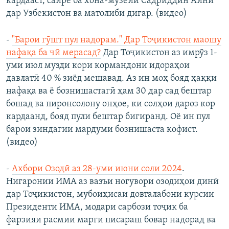
кардааст, сайре ба хона-музейи Садриддин Айнӣ
дар Узбекистон ва матолиби дигар. (видео)
-
"Барои гӯшт пул надорам." Дар Тоҷикистон маошу
нафақа ба чӣ мерасад?
Дар Тоҷикистон аз имрӯз 1-
уми июл музди кори кормандони идораҳои
давлатӣ 40 % зиёд мешавад. Aз ин моҳ бояд ҳаққи
нафақа ва ё бознишастагӣ ҳам 30 дар сад бештар
бошад ва пиронсолону онҳое, ки солҳои дароз кор
кардаанд, бояд пули бештар бигиранд. Оё ин пул
барои зиндагии мардуми бознишаста кофист.
(видео)
-
Ахбори Озодӣ аз 28-уми июни соли 2024
.
Нигаронии ИМА аз вазъи ногувори озодиҳои динӣ
дар Тоҷикистон, мубоиҳисаи довталабони курсии
Президенти ИМА, модари сарбози тоҷик ба
фарзияи расмии марги писараш бовар надорад ва