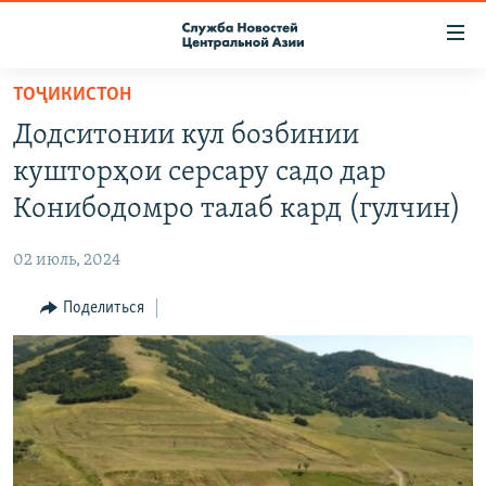
Ссылки
доступа
Вернуться
ТОҶИКИСТОН
к
О ПРОЕКТЕ
Додситонии кул бозбинии
основному
ПОДПИСКА
содержанию
кушторҳои серсару садо дар
КОНТАКТЫ
Вернутся
Конибодомро талаб кард (гулчин)
к
RFE/RL ДИРЕКТ
главной
02 июль, 2024
НАСТОЯЩЕЕ ВРЕМЯ
навигации
Вернутся
Поделиться
МИГРАНТ МЕДИА
к
поиску