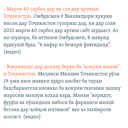
-
Марги 40 сарбоз дар як сол дар артиши
Тоҷикистон
. Омбудсмен ё Ваколатдори ҳуқуқи
инсон дар Тоҷикистон гузориш дод, ки дар соли
2023 марги 40 сарбоз дар артиш сабт шудааст. Аз
ин шумора, ба иттилои Омбудсмен, 8 маврид
худкушӣ буда, “6 нафар аз беморӣ фавтиданд”
.
(видео)
-
Вокунишҳо дар дохилу берун ба "қонуни миллӣ"-
и Тоҷикистон
. Маҷлиси Миллии Тоҷикистон рӯзи
19-уми июн мавқеи худро нисбат ба тарҳи
баҳсбарангези иловаҳо ба қонуни танзими ҷашну
маросим маълум хоҳад кард. Манъи "воридот,
фурӯш ва пӯшидани либоси ба фарҳанги миллӣ
бегона дар ҷойҳои иҷтимоӣ" яке аз тағйироти
асосист. (видео)