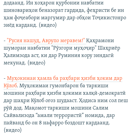
додаанд. Ин хоҳарон қурбонии навбатии
шиновариҳои беназорат гардида, феҳристи бе ин
ҳам фоҷеабори маргумир дар обҳои Тоҷикистонро
зиёд карданд. (видео)
-
"Русия нашуд, Аврупо меравем!"
Қаҳрамони
шумораи навбатии "Рӯзгори муҳоҷир" Шаҳриёр
Ҳалимзода аст, ки дар Руминия кору зиндагӣ
мекунад. (видео)
-
Муҳокимаи ҳамла ба раҳбари ҳизби ҳоким дар
Кӯлоб
. Муҳокимаи гумонбарон ба таркиши
мошини раҳбари ҳизби ҳокими халқӣ-демократӣ
дар шаҳри Кӯлоб оғоз шудааст. Ҳодиса ним сол пеш
рӯй дод. Мақомот таркиши мошини Салим
Сайвализода “амали террористӣ” номида, дар
пайванд бо он 8 нафарро боздошт кардаанд.
(видео)