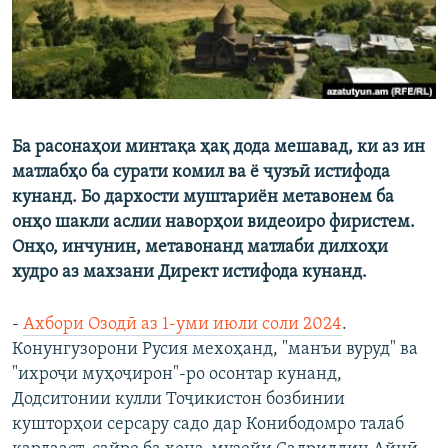
Ба расонаҳои минтақа ҳақ дода мешавад, ки аз ин
матлабҳо ба сурати комил ва ё ҷузъӣ истифода
кунанд. Бо дархости муштариён метавонем ба
онҳо шакли аслии наворҳои видеоиро фиристем.
Онҳо, инчунин, метавонанд матлаби дилхоҳи
худро аз махзани Директ истифода кунанд.
-
Ахбори Озодӣ аз 1-уми июли соли 2024
.
Конунгузорони Русия мехоҳанд, "манъи вуруд" ва
"ихроҷи муҳоҷирон"-ро осонтар кунанд,
Додситонии кулли Тоҷикистон бозбинии
кушторҳои серсару садо дар Конибодомро талаб