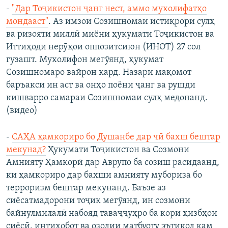
-
"Дар Тоҷикистон ҷанг нест, аммо мухолифатҳо
мондааст"
. Аз имзои Созишномаи истиқрори сулҳ
ва ризояти миллӣ миёни ҳукумати Тоҷикистон ва
Иттиҳоди нерӯҳои оппозитсиюн (ИНОТ) 27 сол
гузашт. Мухолифон мегӯянд, ҳукумат
Созишномаро вайрон кард. Назари мақомот
баръакси ин аст ва онҳо поёни ҷанг ва рушди
кишварро самараи Созишномаи сулҳ медонанд.
(видео)
-
САҲА ҳамкориро бо Душанбе дар чӣ бахш бештар
мекунад?
Ҳукумати Тоҷикистон ва Созмони
Амнияту Ҳамкорӣ дар Аврупо ба созиш расидаанд,
ки ҳамкориро дар бахши амнияту мубориза бо
терроризм бештар мекунанд. Баъзе аз
сиёсатмадорони тоҷик мегӯянд, ин созмони
байнулмилалӣ набояд таваҷҷуҳро ба кори ҳизбҳои
сиёсӣ, интихобот ва озодии матбуоту эътиқод кам