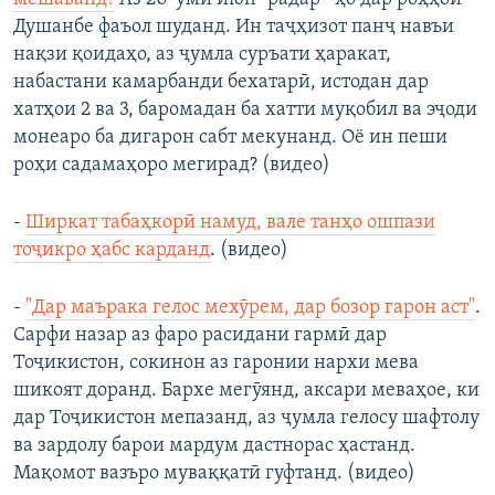
Душанбе фаъол шуданд. Ин таҷҳизот панҷ навъи
нақзи қоидаҳо, аз ҷумла суръати ҳаракат,
набастани камарбанди бехатарӣ, истодан дар
хатҳои 2 ва 3, баромадан ба хатти муқобил ва эҷоди
монеаро ба дигарон сабт мекунанд. Оё ин пеши
роҳи садамаҳоро мегирад? (видео)
-
Ширкат табаҳкорӣ намуд, вале танҳо ошпази
тоҷикро ҳабс карданд
. (видео)
-
"Дар маърака гелос мехӯрем, дар бозор гарон аст"
.
Сарфи назар аз фаро расидани гармӣ дар
Тоҷикистон, сокинон аз гаронии нархи мева
шикоят доранд. Бархе мегӯянд, аксари меваҳое, ки
дар Тоҷикистон мепазанд, аз ҷумла гелосу шафтолу
ва зардолу барои мардум дастнорас ҳастанд.
Мақомот вазъро муваққатӣ гуфтанд. (видео)