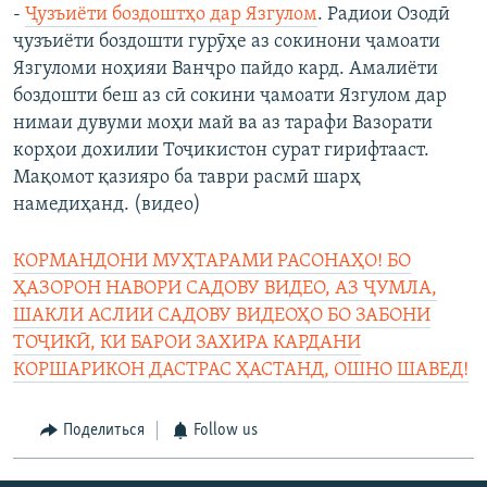
-
Ҷузъиёти боздоштҳо дар Язгулом
. Радиои Озодӣ
ҷузъиёти боздошти гурӯҳе аз сокинони ҷамоати
Язгуломи ноҳияи Ванҷро пайдо кард. Амалиёти
боздошти беш аз сӣ сокини ҷамоати Язгулом дар
нимаи дувуми моҳи май ва аз тарафи Вазорати
корҳои дохилии Тоҷикистон сурат гирифтааст.
Мақомот қазияро ба таври расмӣ шарҳ
намедиҳанд. (видео)
КОРМАНДОНИ МУҲТАРАМИ РАСОНАҲО! БО
ҲАЗОРОН НАВОРИ САДОВУ ВИДЕО, АЗ ҶУМЛА,
ШАКЛИ АСЛИИ САДОВУ ВИДЕОҲО БО ЗАБОНИ
ТОҶИКӢ, КИ БАРОИ ЗАХИРА КАРДАНИ
КОРШАРИКОН ДАСТРАС ҲАСТАНД, ОШНО ШАВЕД!
Поделиться
Follow us