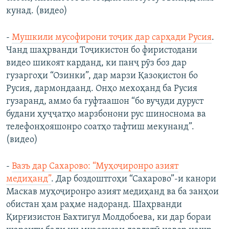
кунад. (видео)
-
Мушкили мусофирони тоҷик дар сарҳади Русия
.
Чанд шаҳрванди Тоҷикистон бо фиристодани
видео шикоят карданд, ки панҷ рӯз боз дар
гузаргоҳи “Озинки”, дар марзи Қазоқистон бо
Русия, дармондаанд. Онҳо мехоҳанд ба Русия
гузаранд, аммо ба гуфтаашон “бо вуҷуди дуруст
будани ҳуҷҷатҳо марзбонони рус шиноснома ва
телефонҳояшонро соатҳо тафтиш мекунанд”.
(видео)
-
Вазъ дар Сахарово: “Муҳоҷиронро азият
медиҳанд”
. Дар боздоштгоҳи “Сахарово”-и канори
Маскав муҳоҷиронро азият медиҳанд ва ба занҳои
обистан ҳам раҳме надоранд. Шаҳрванди
Қирғизистон Бахтигул Молдобоева, ки дар бораи