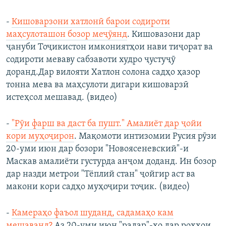
-
Кишоварзони хатлонӣ барои содироти
маҳсулоташон бозор меҷӯянд
. Кишовазони дар
ҷануби Тоҷикистон имкониятҳои нави тиҷорат ва
содироти меваву сабзавоти худро ҷустуҷӯ
доранд.Дар вилояти Хатлон солона садҳо ҳазор
тонна мева ва маҳсулоти дигари кишоварзӣ
истеҳсол мешавад. (видео)
-
"Рӯи фарш ва даст ба пушт." Амалиёт дар ҷойи
кори муҳоҷирон
. Мақомоти интизомии Русия рӯзи
20-уми июн дар бозори "Новоясеневский"-и
Маскав амалиёти густурда анҷом доданд. Ин бозор
дар назди метрои "Тёплий стан" ҷойгир аст ва
макони кори садҳо муҳоҷири тоҷик. (видео)
-
Камераҳо фаъол шуданд, садамаҳо кам
мешаванд?
Аз 20-уми июн "радар"-ҳо дар роҳҳои