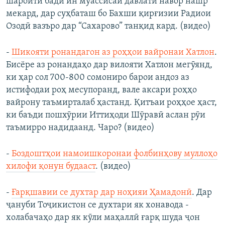
шароити бади ин муассисаи давлатӣ навор нашр
мекард, дар суҳбаташ бо Бахши қирғизии Радиои
Озодӣ вазъро дар “Сахарово” танқид кард. (видео)
-
Шикояти ронандагон аз роҳҳои вайронаи Хатлон
.
Бисёре аз ронандаҳо дар вилояти Хатлон мегӯянд,
ки ҳар сол 700-800 сомониро барои андоз аз
истифодаи роҳ месупоранд, вале аксари роҳҳо
вайрону таъмирталаб ҳастанд. Қитъаи роҳҳое ҳаст,
ки баъди пошхӯрии Иттиҳоди Шӯравӣ аслан рӯи
таъмирро надидаанд. Чаро? (видео)
-
Боздоштҳои намоишкоронаи фолбинҳову муллоҳо
хилофи қонун будааст
. (видео)
-
Ғарқшавии се духтар дар ноҳияи Ҳамадонӣ
. Дар
ҷануби Тоҷикистон се духтари як хонавода -
холабачаҳо дар як кӯли маҳаллӣ ғарқ шуда ҷон