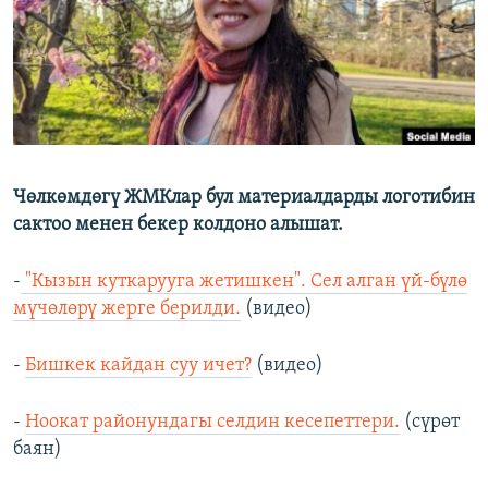
Чөлкөмдөгү ЖМКлар бул материалдарды логотибин
сактоо менен бекер колдоно алышат.
-
"Кызын куткарууга жетишкен". Сел алган үй-бүлө
мүчөлөрү жерге берилди.
(видео)
-
Бишкек кайдан суу ичет?
(видео)
-
Ноокат районундагы селдин кесепеттери.
(сүрөт
баян)