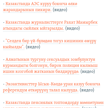
-
Казакстанда АЭС куруу боюнча өлкө
жарандарынын пикири.
(видео)
-
Казакстанда журналисттерге Рахат Мамырбек
атындагы сыйлык ыйгарылды.
(видео)
-
"Селден бир үй-бүлөдөн тогуз кишинин өмүрү
кыйылды".
(видео)
-
Алматынын тургуну сексуалдык зомбулуктун
курмандыгы болгонун, бирок полиция кылмыш
ишин козгобой жатканын билдирүүдө.
(видео)
-
Экоактивисттер Ысык-Көлдө уран казуу боюнча
референдум өткөрүүнү талап кылууда.
(видео)
-
Казакстанда пенсиялык топтомдорду мөөнөтүнөн