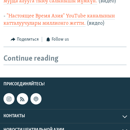
мурда алууга тыюу салынышы мүмкүн.
(видео)
-
"Настоящее Время Азия" YouTube каналынын
катталуучулары миллионго жетти.
(видео)
Поделиться
Follow us
Continue reading
ПРИСОЕДИНЯЙТЕСЬ!
КОНТАКТЫ
НОВОСТИ ЦЕНТРАЛЬНОЙ АЗИИ