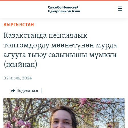
Ссылки
доступа
Вернуться
КЫРГЫЗСТАН
к
О ПРОЕКТЕ
Казакстанда пенсиялык
основному
ПОДПИСКА
содержанию
топтомдорду мөөнөтүнөн мурда
КОНТАКТЫ
Вернутся
алууга тыюу салынышы мүмкүн
к
RFE/RL ДИРЕКТ
(жыйнак)
главной
НАСТОЯЩЕЕ ВРЕМЯ
навигации
02 июль, 2024
Вернутся
МИГРАНТ МЕДИА
к
Поделиться
поиску