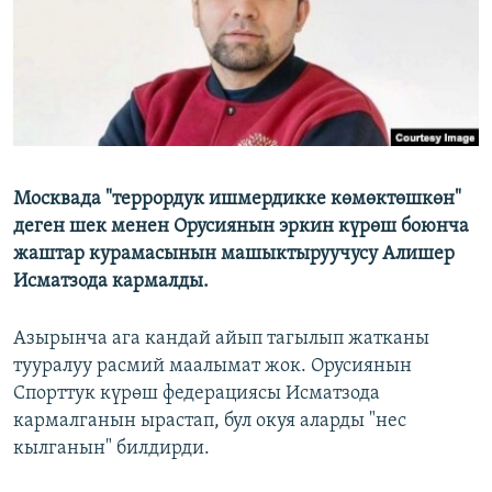
Москвада "террордук ишмердикке көмөктөшкөн"
деген шек менен Орусиянын эркин күрөш боюнча
жаштар курамасынын машыктыруучусу Алишер
Исматзода кармалды.
Азырынча ага кандай айып тагылып жатканы
тууралуу расмий маалымат жок. Орусиянын
Спорттук күрөш федерациясы Исматзода
кармалганын ырастап, бул окуя аларды "нес
кылганын" билдирди.