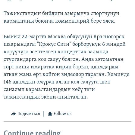
Тажикстандын бийлиги азырынча спортчунун
кармалганы боюнча комментарий бере элек.
Быйыл 22-мартта Москва облусунун Красногорск
шаарындагы "Крокус Сити" борборунун 6 миңдей
көрүүчүгө эсептелген концерттик залында
отургандарга кол салуу болгон. Анда автоматчан
төрт киши имаратка кирип барып, адамдарды
аткан жана өрт койгон видеолор тараган. Кеминде
145 адамдын өмүрүн алган кол салууга шек
саналып кармалгандардын көбү теги
тажикстандык экени аныкталган.
Поделиться
Follow us
Continue reading