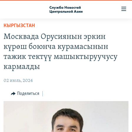
Ссылки
доступа
Вернуться
КЫРГЫЗСТАН
к
О ПРОЕКТЕ
Москвада Орусиянын эркин
основному
ПОДПИСКА
содержанию
күрөш боюнча курамасынын
КОНТАКТЫ
Вернутся
тажик тектүү машыктыруучусу
к
RFE/RL ДИРЕКТ
кармалды
главной
НАСТОЯЩЕЕ ВРЕМЯ
навигации
02 июль, 2024
Вернутся
МИГРАНТ МЕДИА
к
Поделиться
поиску