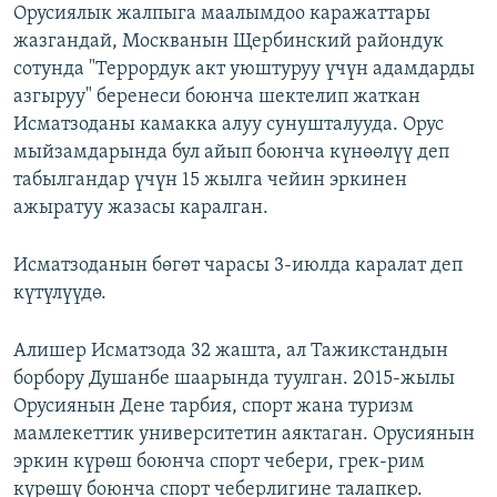
Орусиялык жалпыга маалымдоо каражаттары
жазгандай, Москванын Щербинский райондук
сотунда "Террордук акт уюштуруу үчүн адамдарды
азгыруу" беренеси боюнча шектелип жаткан
Исматзоданы камакка алуу сунушталууда. Орус
мыйзамдарында бул айып боюнча күнөөлүү деп
табылгандар үчүн 15 жылга чейин эркинен
ажыратуу жазасы каралган.
Исматзоданын бөгөт чарасы 3-июлда каралат деп
күтүлүүдө.
Алишер Исматзода 32 жашта, ал Тажикстандын
борбору Душанбе шаарында туулган. 2015-жылы
Орусиянын Дене тарбия, спорт жана туризм
мамлекеттик университетин аяктаган. Орусиянын
эркин күрөш боюнча спорт чебери, грек-рим
күрөшү боюнча спорт чеберлигине талапкер.