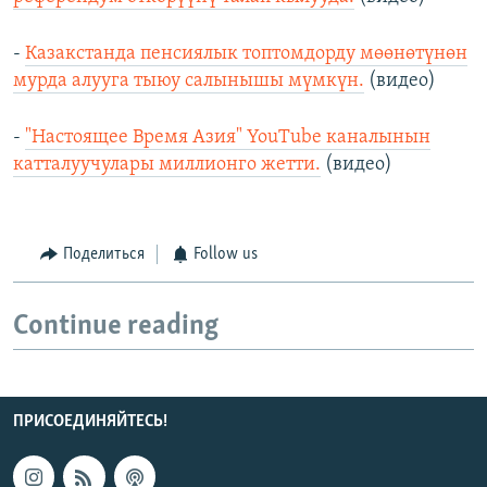
-
Казакстанда пенсиялык топтомдорду мөөнөтүнөн
мурда алууга тыюу салынышы мүмкүн.
(видео)
-
"Настоящее Время Азия" YouTube каналынын
катталуучулары миллионго жетти.
(видео)
Поделиться
Follow us
Continue reading
ПРИСОЕДИНЯЙТЕСЬ!