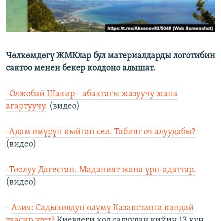
Чөлкөмдөгү ЖМКлар бул материалдарды логотибин
сактоо менен бекер колдоно алышат.
-Олжобай Шакир - абактагы жазуучу жана
агартуучу.
(видео)
-Адам өмүрүн кыйган сел. Табият өч алуудабы?
(видео)
-Тоолуу Дагестан. Маданият жана үрп-адаттар.
(видео)
-
Азия: Садыковдун өлүмү Казакстанга кандай
таасир этет?
Киевдеги кол салуудан кийин 13 күн