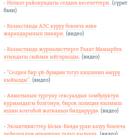
-
Ноокат районундагы селдин кесепеттери.
(сүрөт
баян)
-
Казакстанда АЭС куруу боюнча өлкө
жарандарынын пикири.
(видео)
-
Казакстанда журналисттерге Рахат Мамырбек
атындагы сыйлык ыйгарылды.
(видео)
-
"Селден бир үй-бүлөдөн тогуз кишинин өмүрү
кыйылды".
(видео)
-
Алматынын тургуну сексуалдык зомбулуктун
курмандыгы болгонун, бирок полиция кылмыш
ишин козгобой жатканын билдирүүдө.
(видео)
-
Экоактивисттер Ысык-Көлдө уран казуу боюнча
референдум өткөрүүнү талап кылууда.
(видео)