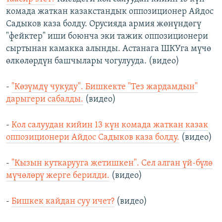
комада жаткан казакстандык оппозиционер Айдос
Садыков каза болду. Орусияда армия жөнүндөгү
"фейктер" иши боюнча эки тажик оппозиционери
сыртынан камакка алынды. Астанага ШКУга мүчө
өлкөлөрдүн башчылары чогулууда. (видео)
-
"Көзүмдү чукуду". Бишкекте "Тез жардамдын"
дарыгери сабалды.
(видео)
-
Кол салуудан кийин 13 күн комада жаткан казак
оппозиционери Айдос Садыков каза болду.
(видео)
-
"Кызын куткарууга жетишкен". Сел алган үй-бүлө
мүчөлөрү жерге берилди.
(видео)
-
Бишкек кайдан суу ичет?
(видео)