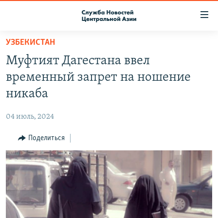
Ссылки
доступа
Вернуться
УЗБЕКИСТАН
к
О ПРОЕКТЕ
Муфтият Дагестана ввел
основному
ПОДПИСКА
содержанию
временный запрет на ношение
КОНТАКТЫ
Вернутся
никаба
к
RFE/RL ДИРЕКТ
главной
04 июль, 2024
НАСТОЯЩЕЕ ВРЕМЯ
навигации
Вернутся
Поделиться
МИГРАНТ МЕДИА
к
поиску