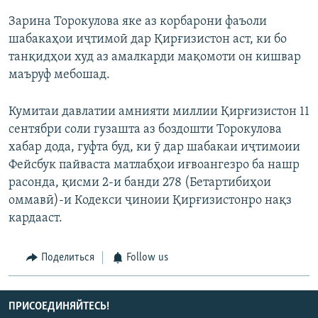
Зарина Торокулова яке аз корбарони фаъоли
шабакаҳои иҷтимоӣ дар Қирғизистон аст, ки бо
танқидҳои худ аз амалкарди мақомоти он кишвар
маъруф мебошад.
Кумитаи давлатии амнияти миллии Қирғизистон 11
сентябри соли гузашта аз боздошти Торокулова
хабар дода, гуфта буд, ки ӯ дар шабакаи иҷтимоии
Фейсбук пайваста матлабҳои иғвоангезро ба нашр
расонда, қисми 2-и банди 278 (Бетартибиҳои
оммавӣ)-и Кодекси ҷиноии Қирғизистонро нақз
кардааст.
Поделиться
Follow us
ПРИСОЕДИНЯЙТЕСЬ!