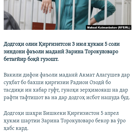
Додгоҳи олии Қирғизитсон 3 июл ҳукми 5 соли
зиндони фаъоли маданӣ Зарина Торокуловаро
бетағйир боқӣ гузошт.
Вакили дифои фаъоли маданӣ Акмат Алагушев дар
суҳбат бо бахши қирғизии Радиои Озодӣ бо
тасдиқи ин хабар гуфт, гуноҳи зерҳимояаш на дар
рафти тафтишот ва на дар додгоҳ исбот нашуда буд.
Додгоҳи шаҳри Бишкеки Қирғизистон 5 апрел
ҳукми шартии Зарина Торокуловаро бекор ва ӯро
ҳабс кард.