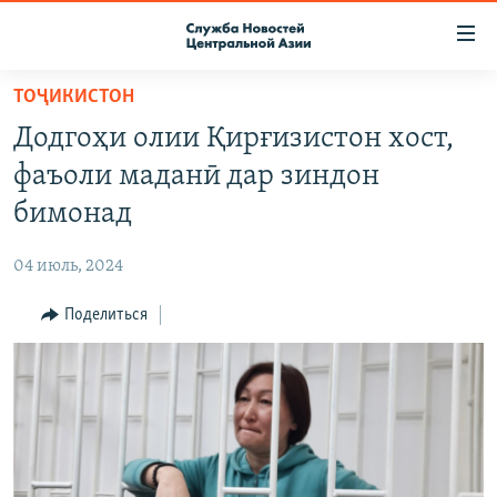
Ссылки
доступа
Вернуться
ТОҶИКИСТОН
к
О ПРОЕКТЕ
Додгоҳи олии Қирғизистон хост,
основному
ПОДПИСКА
содержанию
фаъоли маданӣ дар зиндон
КОНТАКТЫ
Вернутся
бимонад
к
RFE/RL ДИРЕКТ
главной
04 июль, 2024
НАСТОЯЩЕЕ ВРЕМЯ
навигации
Вернутся
Поделиться
МИГРАНТ МЕДИА
к
поиску