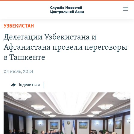
Ссылки
доступа
Вернуться
УЗБЕКИСТАН
к
О ПРОЕКТЕ
Делегации Узбекистана и
основному
ПОДПИСКА
содержанию
Афганистана провели переговоры
КОНТАКТЫ
Вернутся
в Ташкенте
к
RFE/RL ДИРЕКТ
главной
04 июль, 2024
НАСТОЯЩЕЕ ВРЕМЯ
навигации
Вернутся
Поделиться
МИГРАНТ МЕДИА
к
поиску