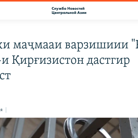
и маҷмааи варзишиии "
-и Қирғизистон дастгир
ст
ся