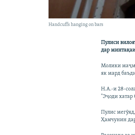
Handcuffs hanging on bars
Пулиси вилоя
дар минтақаи
Молики маҷма
як мард баъди
Н.А.-и 28-со
"Эҷоди хатар
Пулис мегӯяд,
Ҳамчунин дар