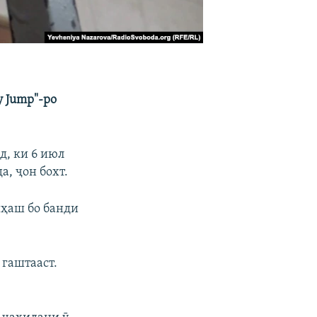
 Jump"-ро
д, ки 6 июл
а, ҷон бохт.
йҳаш бо банди
 гаштааст.