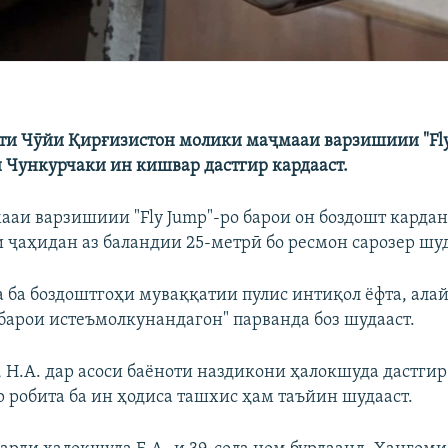
ти Чӯйи Қирғизистон молики маҷмааи варзишиии "Fly
 Чункурчаки ин кишвар дастгир кардааст.
аи варзишиии "Fly Jump"-ро барои он боздошт кардан
 ҷаҳидан аз баландии 25-метрӣ бо ресмон сарозер шуд
ла ба боздоштгоҳи муваққатии пулис интиқол ёфта, ала
 барои истеъмолкунандагон" парванда боз шудааст.
 Н.А. дар асоси баёноти наздикони ҳалокшуда дастгир
 робита ба ин ҳодиса ташхис ҳам таъйин шудааст.