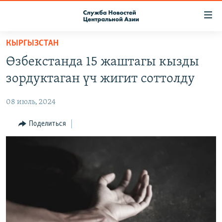
Ссылки
доступа
Вернуться
КЫРГЫЗСТАН
к
О ПРОЕКТЕ
Өзбекстанда 15 жаштагы кызды
основному
ПОДПИСКА
содержанию
зордуктаган үч жигит соттолду
КОНТАКТЫ
Вернутся
к
08 июль, 2024
RFE/RL ДИРЕКТ
главной
НАСТОЯЩЕЕ ВРЕМЯ
Поделиться
навигации
Вернутся
МИГРАНТ МЕДИА
к
поиску