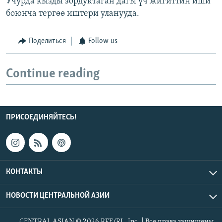
Учурда кызды зордуктаган дагы үч жигиттин иши
боюнча тергөө иштери уланууда.
Поделиться
Follow us
Continue reading
ПРИСОЕДИНЯЙТЕСЬ!
КОНТАКТЫ
НОВОСТИ ЦЕНТРАЛЬНОЙ АЗИИ
CENTRAL ASIAN © 2026 RFE/RL, Inc. | Все права защищены.