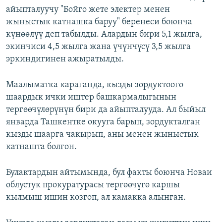
айыпталуучу "Бойго жете электер менен
жыныстык катнашка баруу" беренеси боюнча
күнөөлүү деп табылды. Алардын бири 5,1 жылга,
экинчиси 4,5 жылга жана үчүнчүсү 3,5 жылга
эркиндигинен ажыратылды.
Маалыматка караганда, кызды зордуктоого
шаардык ички иштер башкармалыгынын
тергөөчүлөрүнүн бири да айыпталууда. Ал быйыл
январда Ташкентке окууга барып, зордукталган
кызды шаарга чакырып, аны менен жыныстык
катнашта болгон.
Булактардын айтымында, бул факты боюнча Новаи
облустук прокуратурасы тергөөчүгө каршы
кылмыш ишин козгоп, ал камакка алынган.