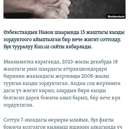
Өзбекстандын Навои шаарында 15 жаштагы кызды
зордуктоого айыпталган бир нече жигит соттолду.
Бул тууралуу Kun.uz сайты кабарлады.
Маалыматка караганда, 2023-жылы декабрда 18
жаштагы улан шаардагы аттракциондордун
биринин жанындагы жертөлөдө 2008-жылы
туулган кызды зордуктаган. Андан соң жертөлөгө
дагы үч жигит кирип, алардын бири кызды
белгисиз дарек боюнча алып барып, бир нече күн
зордуктаган.
Соттун 7-июндагы өкүмүнө ылайык, бул факты
боюнча козголгон кылмыш ишинин алкагында үч