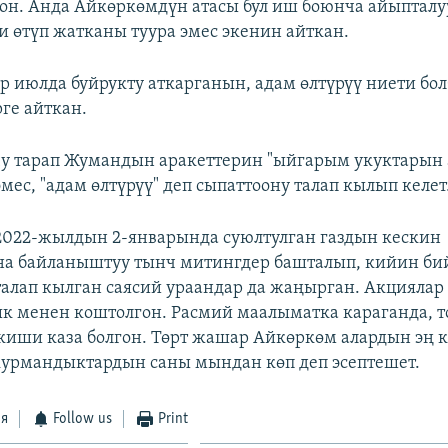
гон. Анда Айкөркөмдүн атасы бул иш боюнча айыпталу
и өтүп жатканы туура эмес экенин айткан.
 июлда буйрукту аткарганын, адам өлтүрүү ниети бо
ге айткан.
у тарап Жумандын аракеттерин "ыйгарым укуктарын
мес, "адам өлтүрүү" деп сыпаттоону талап кылып келет
2022-жылдын 2-январында суюлтулган газдын кескин
а байланыштуу тынч митингдер башталып, кийин би
талап кылган саясий ураандар да жаңырган. Акциялар 
 менен коштолгон. Расмий маалыматка караганда, т
киши каза болгон. Төрт жашар Айкөркөм алардын эң 
курмандыктардын саны мындан көп деп эсептешет.
ся
Follow us
Print