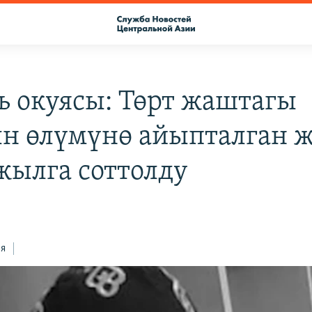
ь окуясы: Төрт жаштагы
н өлүмүнө айыпталган 
жылга соттолду
ся