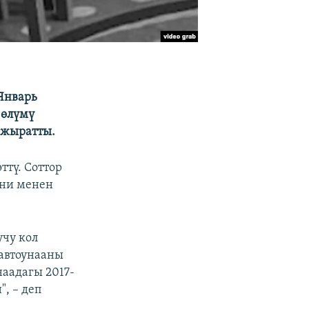
Январь
 өлүмү
ажыратты.
ттү. Соттор
ни менен
учу кол
 автоунааны
аадагы 2017-
, – деп