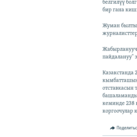
белгилүү бол
бир гана киш
Жуман былтыр
журналисттер
Жабырланууч
пайдалануу" э
Казакстанда 
кымбатташын
отставкасын 
башаламандык
кеминде 238 
коргоочулар 
Поделить