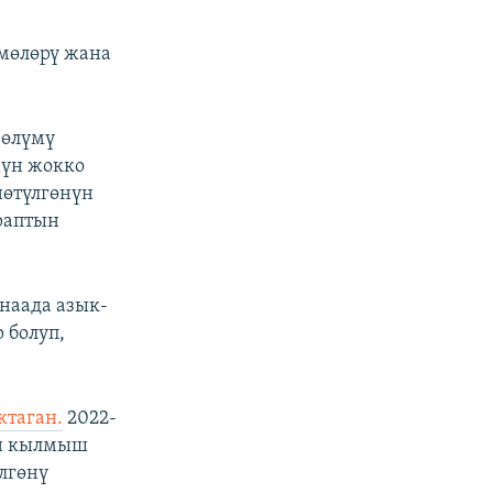
мөлөрү жана
 өлүмү
мүн жокко
нөтүлгөнүн
араптын
наада азык-
 болуп,
ктаган.
2022-
он кылмыш
лгөнү