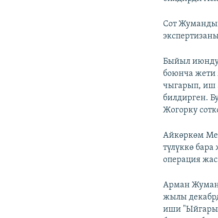
Сот Жумандын
экспертизаны
Быйыл июнду
боюнча жети 
чыгарып, иш 
билдирген. Б
Жогорку сотк
Айкөркөм Ме
түлүккө бара
операция жас
Арман Жуман
жылы декабрд
иши "Ыйгарым