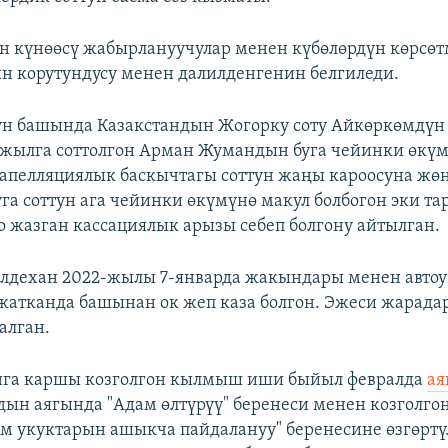
 күнөөсү жабырлануучулар менен күбөлөрдүн көрсөт
н корутундусу менен далилденгенин белгиледи.
н башында Казакстандын Жогорку соту Айкөркөмдүн
жылга соттолгон Арман Жумандын буга чейинки өкү
апелляциялык баскычтагы соттун жаңы кароосуна жө
уга соттун ага чейинки өкүмүнө макул болбогон эки т
о жазган кассациялык арызы себеп болгону айтылган.
лдехан 2022-жылы 7-январда жакындары менен автоу
 жатканда башынан ок жеп каза болгон. Эжеси жарадар
алган.
га каршы козголгон кылмыш иши быйыл февралда
ая
ын аягында "Адам өлтүрүү" беренеси менен козголг
 укуктарын ашыкча пайдалануу" беренесине өзгөртү