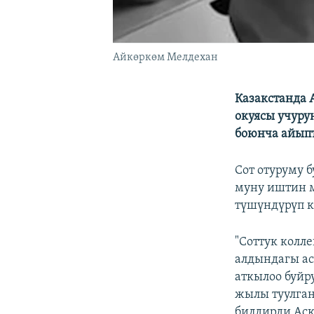
Айкөркөм Мелдехан
Казакстанда 
окуясы учуру
боюнча айып
Сот отуруму б
муну иштин 
түшүндүрүп к
"Соттук колл
алдындагы ас
аткылоо буйр
жылы туулган
билдирди Аск