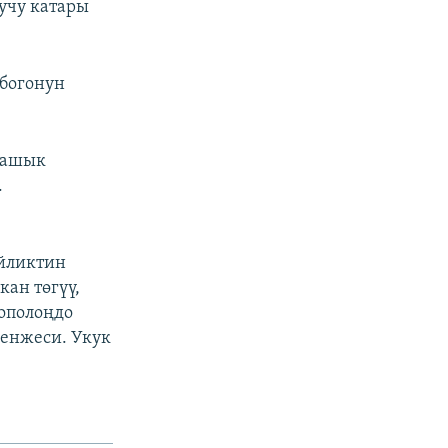
учу катары
лбогонун
 ашык
.
йликтин
кан төгүү,
ополоңдо
кенжеси. Укук