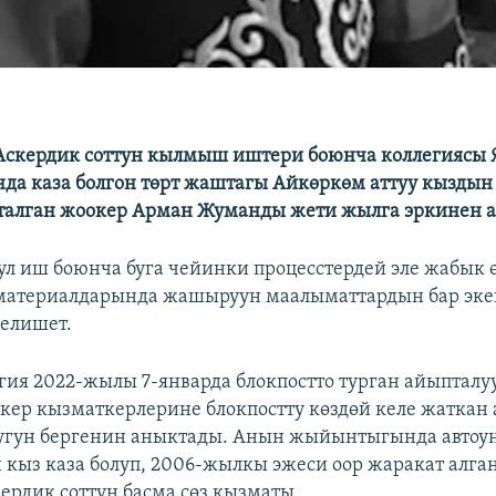
Аскердик соттун кылмыш иштери боюнча коллегиясы 
нда каза болгон төрт жаштагы Айкөркөм аттуу кыздын
талган жоокер Арман Жуманды жети жылга эркинен 
ул иш боюнча буга чейинки процесстердей эле жабык ө
материалдарында жашыруун маалыматтардын бар эке
елишет.
егия 2022-жылы 7-январда блокпостто турган айыпталу
кер кызматкерлерине блокпостту көздөй келе жаткан
угун бергенин аныктады. Анын жыйынтыгында автоун
 кыз каза болуп, 2006-жылкы эжеси оор жаракат алган"
ердик соттун басма сөз кызматы.