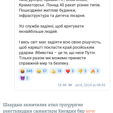
Шаардык акимчилик атып түшүрүлгөн
ракеталардын сыныктары Киевдин бир
нече