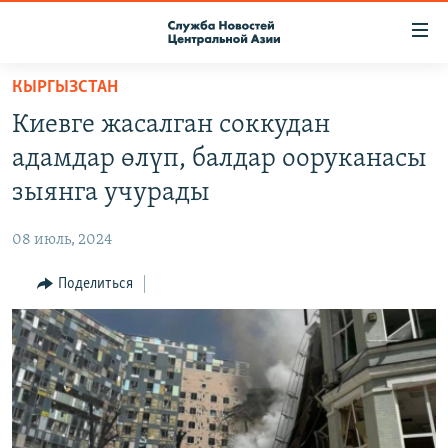
Ссылки
доступа
Вернуться
КЫРГЫЗСТАН
к
О ПРОЕКТЕ
Киевге жасалган соккудан
основному
ПОДПИСКА
содержанию
адамдар өлүп, балдар ооруканасы
КОНТАКТЫ
Вернутся
зыянга учурады
к
RFE/RL ДИРЕКТ
главной
08 июль, 2024
НАСТОЯЩЕЕ ВРЕМЯ
навигации
Вернутся
Поделиться
МИГРАНТ МЕДИА
к
поиску