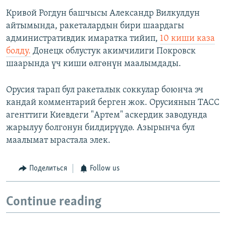
Кривой Рогдун башчысы Александр Вилкулдун
айтымында, ракеталардын бири шаардагы
административдик имаратка тийип,
10 киши каза
болду.
Донецк облустук акимчилиги Покровск
шаарында үч киши өлгөнүн маалымдады.
Орусия тарап бул ракеталык соккулар боюнча эч
кандай комментарий берген жок. Орусиянын ТАСС
агенттиги Киевдеги "Артем" аскердик заводунда
жарылуу болгонун билдирүүдө. Азырынча бул
маалымат ырастала элек.
Поделиться
Follow us
Continue reading