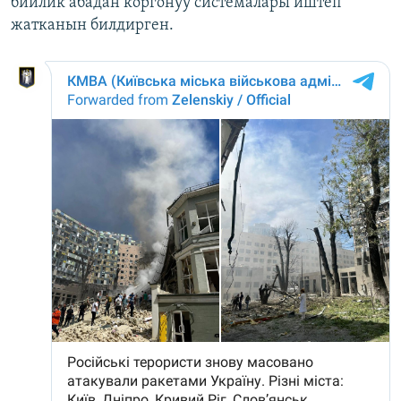
бийлик абадан коргонуу системалары иштеп
жатканын билдирген.