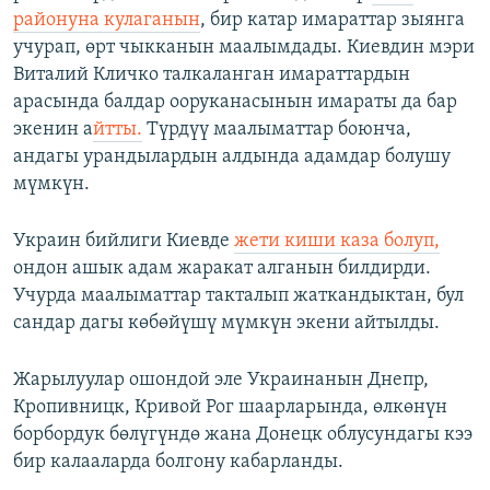
районуна кулаганын
, бир катар имараттар зыянга
учурап, өрт чыкканын маалымдады. Киевдин мэри
Виталий Кличко талкаланган имараттардын
арасында балдар ооруканасынын имараты да бар
экенин а
йтты.
Түрдүү маалыматтар боюнча,
андагы урандылардын алдында адамдар болушу
мүмкүн.
Украин бийлиги Киевде
жети киши каза болуп,
ондон ашык адам жаракат алганын билдирди.
Учурда маалыматтар такталып жаткандыктан, бул
сандар дагы көбөйүшү мүмкүн экени айтылды.
Жарылуулар ошондой эле Украинанын Днепр,
Кропивницк, Кривой Рог шаарларында, өлкөнүн
борбордук бөлүгүндө жана Донецк облусундагы кээ
бир калааларда болгону кабарланды.