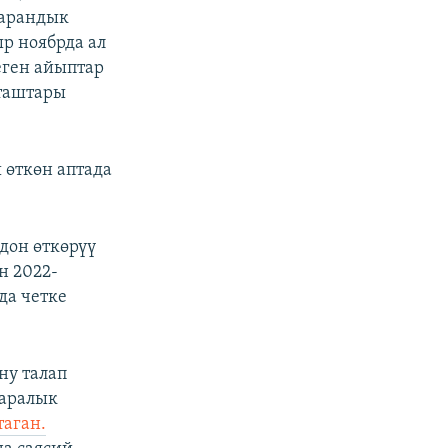
жарандык
р ноябрда ал
еген айыптар
пташтары
 өткөн аптада
дон өткөрүү
н 2022-
да четке
ну талап
 аралык
аган.