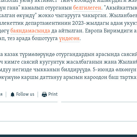
rnational уюму активист "тынч коомдук ишмердиги жа
үн гана" камалып отурганын
белгилеген
. "Акыйкаттык
"жалган өкүмдү" жокко чыгарууга чакырган. Жыланбаев
екеттик департаментинин 2023-жылдагы адам уку
дөгү
баяндамасында
да айтылган. Европа Биримдиги 
ап, тез арада бошотууга
үндөгөн
.
а казак түрмөлөрүндө отургандардын арасында саяси
эч кимге саясий куугунтук жасалбаганын жана Жылан
дуу негизде чыкканын билдирүүдө. 5-июнда өлкөнүн
өкүмүнө каршы даттануу арызын кароодон баш тартка
ся
Follow us
Print