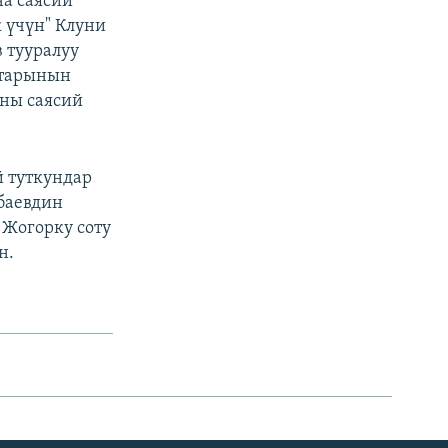
на саясий
 үчүн" Клуни
 тууралуу
ктарынын
аны саясий
й туткундар
баевдин
 Жогорку соту
н.