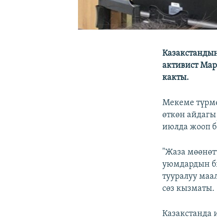
Казакстандын
активист Мар
какты.
Мекеме түрмө
өткөн айдагы
июлда жооп б
"Жаза мөөнөт
уюмдардын би
тууралуу маа
сөз кызматы.
Казакстанда 