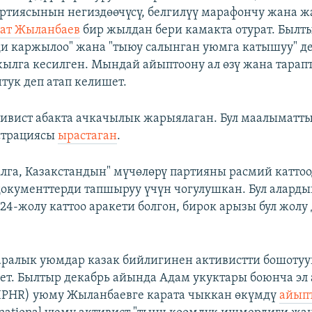
артиясынын негиздөөчүсү, белгилүү марафончу жана 
ат Жыланбаев
бир жылдан бери камакта отурат. Былты
и каржылоо" жана "тыюу салынган уюмга катышуу" д
ылга кесилген. Мындай айыптоону ал өзү жана тара
тук деп атап келишет.
ивист абакта ачкачылык жарыялаган. Бул маалыматты
страциясы
ырастаган
.
Алга, Казакстандын" мүчөлөрү партияны расмий каттоо
окументтерди тапшыруу үчүн чогулушкан. Бул аларды
24-жолу каттоо аракети болгон, бирок арызы бул жолу 
 аралык уюмдар казак бийлигинен активистти бошотуу
т. Былтыр декабрь айында Адам укуктары боюнча эл
IPHR) уюму Жыланбаевге карата чыккан өкүмдү
айыпт