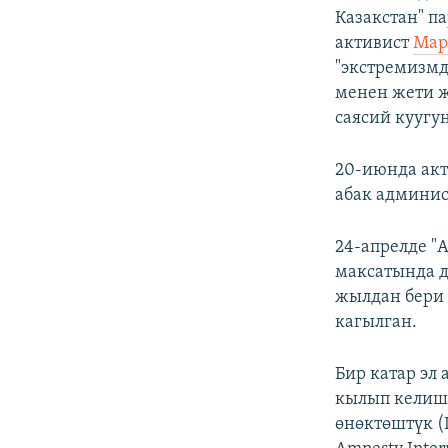
Казакстан" п
активист
Мар
"экстремизмд
менен жети ж
саясий куугун
20-июнда акт
абак админи
24-апрелде "
максатында д
жылдан бери 
кагылган.
Бир катар эл
кылып келише
өнөктөштүк (