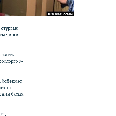
 отурган
ты четке
вокаттын
оолорго 9-
а бейөкмөт
лганы
енин басма
га,