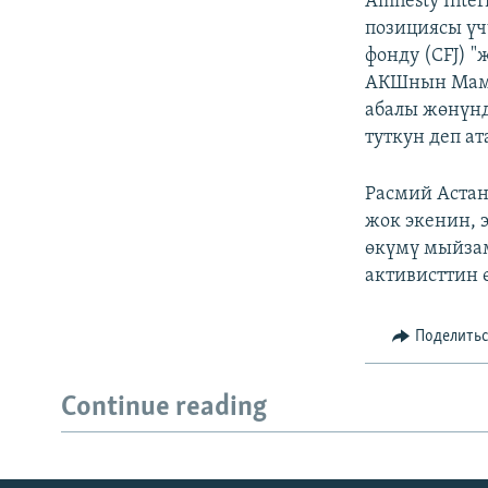
Amnesty Inte
позициясы үч
фонду (CFJ) 
АКШнын Мамл
абалы жөнүн
туткун деп ат
Расмий Астан
жок экенин, 
өкүмү мыйзам
активисттин 
Поделить
Continue reading