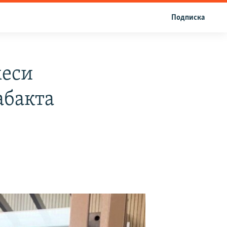
Подписка
меси
абакта