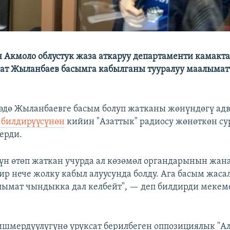
 Акмоло облустук жаза аткаруу департаменти камакта
ат Жыланбаев басымга кабылганы тууралуу маалымат
дө Жыланбаевге басым болуп жатканы жөнүндөгү ад
билдирүүсүнөн
кийин "Азаттык" радиосу жөнөткөн сур
ерди.
үн өтөп жаткан учурда ал көзөмөл органдарынын жан
р нече жолку кабыл алуусунда болду. Ага басым жаса
лымат чындыкка дал келбейт", — деп билдирди мекем
ишмердүүлүгүнө уруксат берилбеген оппозициялык "Ал