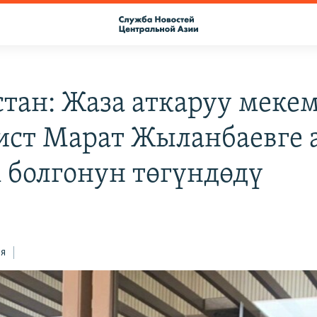
стан: Жаза аткаруу меке
ист Марат Жыланбаевге 
 болгонун төгүндөдү
ся