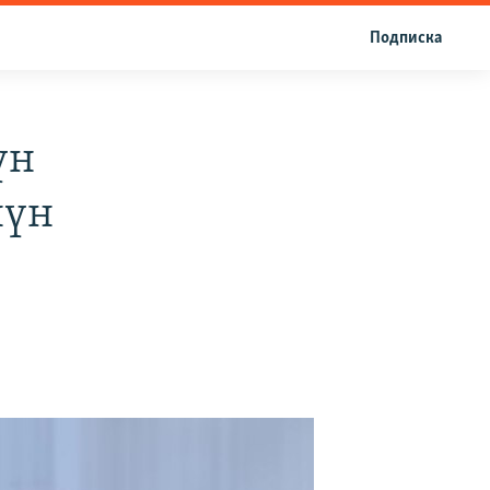
Подписка
үн
нүн