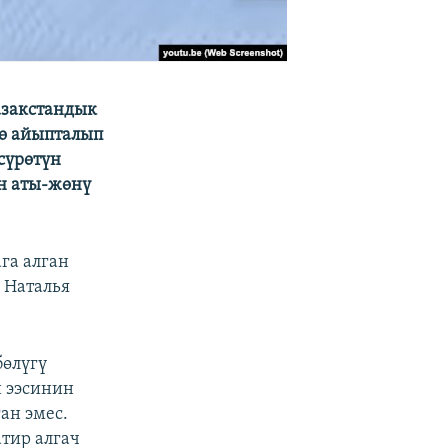
казакстандык
нө айыпталып
сүрөтүн
н аты-жөнү
га алган
 Наталья
бөлүгү
н ээсинин
ан эмес.
тир алгач