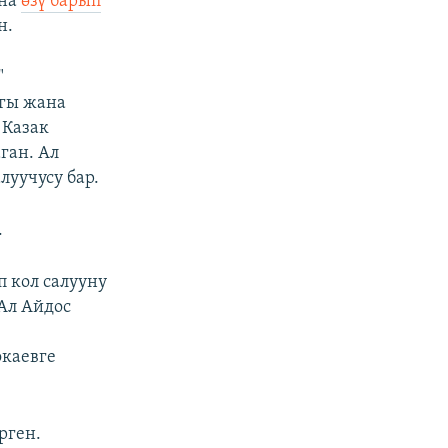
ына
өзү барып
н.
"
агы жана
 Казак
ган. Ал
уучусу бар.
.
 кол салууну
Ал Айдос
н
окаевге
рген.