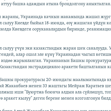
 аттуу башка адамдын атына брондолгону аныкталган
н жараны, Украинада качкын макамында жашап жүрг
л салуу Киевде быйыл 18-июнда, өзү жашаган үйдүн к
-июлда Киевдеги ооруканалардын биринде, реанимация
л салуу үчүн эки казакстандык жаран шек саналууда.
гендей, алар ошол эле күнү Украинадан чыгып кетишк
к издөө жарыяланган. Украинанын Башкы прокуратур
Казакстандан экстрадициялоо аракети башталганын к
Башкы прокуратурасы 20-июндагы маалыматынада к
ай Жаканбаев менен 33 жаштагы Мейрам Каратаев ше
ылмыш иши "Буюртма боюнча алдын ала сүйлөшүп, то
гө аракет кылуу" деген берене менен козголгонун бил