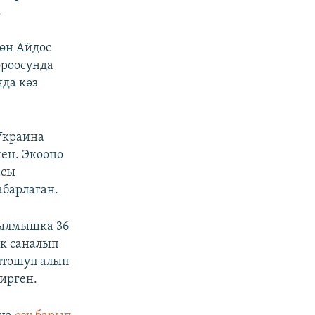
.
өн Айдос
ороосунда
да көз
 Украина
ен. Экөөнө
асы
абарлаган.
ылмышка 36
к саналып
птошуп алып
дирген.