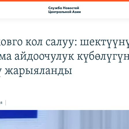
овго кол салуу: шектүүн
ма айдоочулук күбөлүгү
ү жарыяланды
ся