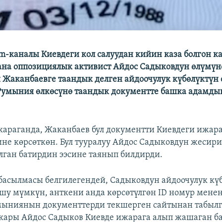
ram-каналы Киевдеги кол салуудан кийин каза болгон 
на оппозициялык активист Айдос Садыковдун өлүмү
 Жаканбаевге таандык делген айдоочулук күбөлүктүн 
Румыния өлкөсүнө таандык документте башка адамды
араганда, Жаканбаев бул документти Киевдеги ижара
ине көрсөткөн. Бул тууралуу Айдос Садыковдун жесири
лган батирдин ээсине таянып билдирди.
 басылмасы белгилегендей, Садыковдун айдоочулук кү
шу мүмкүн, анткени анда көрсөтүлгөн ID номур мене
ыниянын документтерди текшерген сайтынан табылг
ары Айдос Садыков Киевде ижарага алып жашаган ба