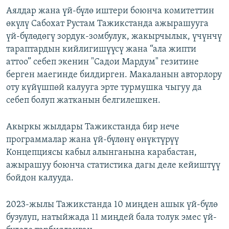
Аялдар жана үй-бүлө иштери боюнча комитеттин
өкүлү Сабохат Рустам Тажикстанда ажырашууга
үй-бүлөдөгү зордук-зомбулук, жакырчылык, үчүнчү
тараптардын кийлигишүүсү жана “ала жипти
аттоо” себеп экенин "Садои Мардум" гезитине
берген маегинде билдирген. Макаланын авторлору
оту күйүшпөй калууга эрте турмушка чыгуу да
себеп болуп жатканын белгилешкен.
Акыркы жылдары Тажикстанда бир нече
программалар жана үй-бүлөнү өнүктүрүү
Концепциясы кабыл алынганына карабастан,
ажырашуу боюнча статистика дагы деле кейиштүү
бойдон калууда.
2023-жылы Тажикстанда 10 миңден ашык үй-бүлө
бузулуп, натыйжада 11 миңдей бала толук эмес үй-