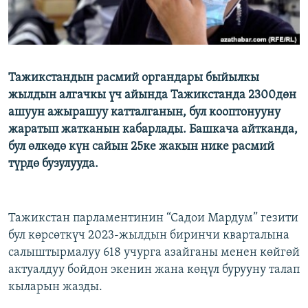
Тажикстандын расмий органдары быйылкы
жылдын алгачкы үч айында Тажикстанда 2300дөн
ашуун ажырашуу катталганын, бул кооптонууну
жаратып жатканын кабарлады. Башкача айтканда,
бул өлкөдө күн сайын 25ке жакын нике расмий
түрдө бузулууда.
Тажикстан парламентинин “Садои Мардум” гезити
бул көрсөткүч 2023-жылдын биринчи кварталына
салыштырмалуу 618 учурга азайганы менен көйгөй
актуалдуу бойдон экенин жана көңүл бурууну талап
кыларын жазды.