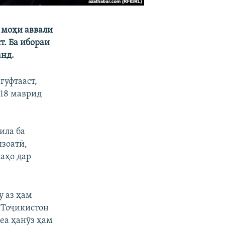
 моҳи аввали
т. Ба ибораи
анд.
гуфтааст,
618 маврид
ила ба
изоатӣ,
аҳо дар
у аз ҳам
 Тоҷикистон
еа ҳанӯз ҳам