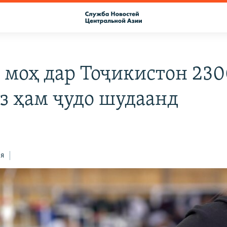
е моҳ дар Тоҷикистон 23
аз ҳам ҷудо шудаанд
ся