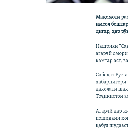
Мақомоти рас
имсол бештар 
дигар, ҳар рӯ
Нашрияи “Сад
агарчӣ омори
камтар аст, 
Сабоҳат Руст
хабарнигори 
дахолати шах
Тоҷикистон ас
Агарчӣ дар к
пошидани хон
қабул шудаас