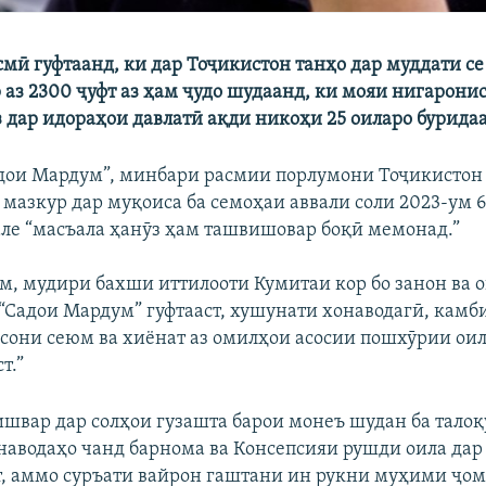
мӣ гуфтаанд, ки дар Тоҷикистон танҳо дар муддати се
аз 2300 ҷуфт аз ҳам ҷудо шудаанд, ки мояи нигаронис
з дар идораҳои давлатӣ ақди никоҳи 25 оиларо бурида
ои Мардум”, минбари расмии порлумони Тоҷикистон 
 мазкур дар муқоиса ба семоҳаи аввали соли 2023-ум 
вале “масъала ҳанӯз ҳам ташвишовар боқӣ мемонад.”
ам, мудири бахши иттилооти Кумитаи кор бо занон ва о
“Садои Мардум” гуфтааст, хушунати хонаводагӣ, камб
сони сеюм ва хиёнат аз омилҳои асосии пошхӯрии оил
т.”
ишвар дар солҳои гузашта барои монеъ шудан ба талоқ
аводаҳо чанд барнома ва Консепсияи рушди оила дар
т, аммо суръати вайрон гаштани ин рукни муҳими ҷом