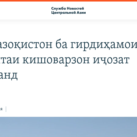
азоқистон ба гирдиҳамо
таи кишоварзон иҷозат
анд
ся