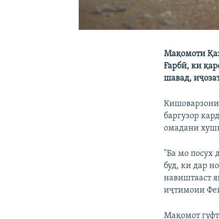
Мақомоти Қаз
Ғарбӣ, ки қа
шавад, иҷоза
Кишоварзони 
баргузор кар
омадани хушк
"Ба мо посух
буд, ки дар н
навиштааст я
иҷтимоии Фе
Мақомот гуфт