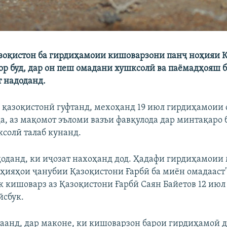
оқистон ба гирдиҳамоии кишоварзони панҷ ноҳияи 
рор буд, дар он пеш омадани хушксолӣ ва паёмадҳояш 
т надоданд.
қазоқистонӣ гуфтанд, мехоҳанд 19 июл гирдиҳамоии
да, аз мақомот эъломи вазъи фавқулода дар минтақаро 
солӣ талаб кунанд.
 доданд, ки иҷозат нахоҳанд дод. Ҳадафи гирдиҳамоии
оҳияҳои ҷанубии Қазоқистони Ғарбӣ ба миён омадааст"
к кишоварз аз Қазоқистони Ғарбӣ Саян Байетов 12 июл
йсбук.
аанд, дар маконе, ки кишоварзон барои гирдиҳамоӣ 