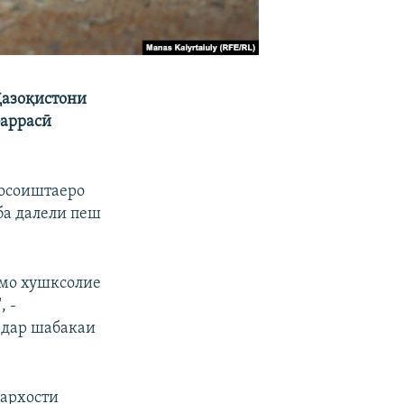
Қазоқистони
баррасӣ
 осоиштаеро
ба далели пеш
 мо хушксолие
, -
 дар шабакаи
дархости