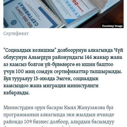
Сертификат
"Социалдык келишим" долбоорунун алкагында Чүй
облусунун Аламүдүн районундагы 146 жакыр жана
аз камсыз болгон үй-бүлөлөргө өз ишин баштоо
үчүн 100 миң сомдук сертификаттар тапшырылды.
Бул тууралуу 15-июлда Эмгек, социалдык
камсыздоо жана миграция министрлиги
кабарлады.
Министрдин орун басары Кыял Жанузакова бул
программанын алкагында эки жылдын ичинде
райондо 109 бизнес долбоор, алардын басымдуу