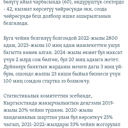
бөлүгү айыл чарбасында (60), өндүрүштүк сектордо
- 42, кызмат көрсөтүү чөйрөсүндө эки, соода
чөйрөсүндө беш долбоор ишке ашырылганын
белгиледи.
Буга чейин белгилүү болгондой 2022-жылы 2800
адам, 2023-жылы 10 миң адам мамлекеттен ушул
багытта көмөк алган. 2024-жылы өкмөт бул максат
үчүн 2 млрд сом бөлгөн, бул 20 миң адамга жетет.
Дүйнөлүк банктын жардамы менен дагы 3 миң үй-
бүлө, ошондо жалпы 23 киши быйыл бизнеси үчүн
100 миң сомдон стартка ээ болмокчу.
Статистикалык комитеттин эсебинде,
Кыргызстанда жакырчылыктын деңгээли 2019-
жылы 20% чейин түшкөн. 2020-жылы
пандемиялык шарттан улам бул көрсөткүч 25%
чыгып, 2021-2022-жылдары 33% чейин жогорулап