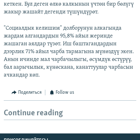
кеткен. Бул деген өлкө калкынын үчтөн бир бөлүгү
жакыр жашайт дегенди түшүндүрөт.
"Социалдык келишим" долборунун алкагында
жардам алгандардын 95,8% айыл жеринде
жашаган аялдар түзөт. Иш баштагандардын
дээрлик 71% айыл чарба тармагына мүнөздүү экен.
Анын ичинде мал чарбачылыгы, өсүмдүк өстүрүү,
бал аарычылык, күнөскана, канаттуулар чарбасын
ачкандар көп.
Поделиться
Follow us
Continue reading