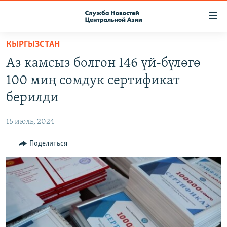
Ссылки
доступа
Вернуться
КЫРГЫЗСТАН
к
О ПРОЕКТЕ
Аз камсыз болгон 146 үй-бүлөгө
основному
ПОДПИСКА
содержанию
100 миң сомдук сертификат
КОНТАКТЫ
Вернутся
берилди
к
RFE/RL ДИРЕКТ
главной
15 июль, 2024
НАСТОЯЩЕЕ ВРЕМЯ
навигации
Вернутся
Поделиться
МИГРАНТ МЕДИА
к
поиску