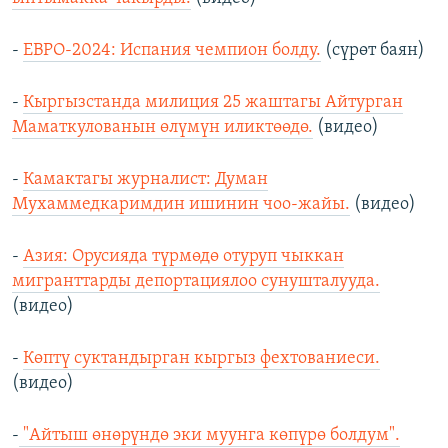
-
ЕВРО-2024: Испания чемпион болду.
(сүрөт баян)
-
Кыргызстанда милиция 25 жаштагы Айтурган
Маматкулованын өлүмүн иликтөөдө.
(видео)
-
Камактагы журналист: Думан
Мухаммедкаримдин ишинин чоо-жайы.
(видео)
-
Азия: Орусияда түрмөдө отуруп чыккан
мигранттарды депортациялоо сунушталууда.
(видео)
-
Көптү суктандырган кыргыз фехтованиеси.
(видео)
-
"Айтыш өнөрүндө эки муунга көпүрө болдум".