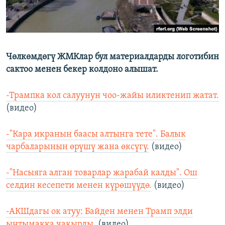
Чөлкөмдөгү ЖМКлар бул материалдарды логотибин
сактоо менен бекер колдоно алышат.
-Трампка кол салуунун чоо-жайы иликтенип жатат.
(видео)
-"Кара икранын баасы алтынга тете". Балык
чарбаларынын өрүшү жана өксүгү.
(видео)
-"Насыяга алган товарлар жарабай калды". Ош
селдин кесепети менен күрөшүүдө.
(видео)
-АКШдагы ок атуу: Байден менен Трамп элди
ынтымакка чакырды.
(видео)