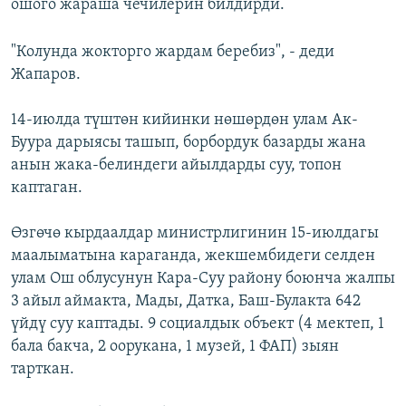
ошого жараша чечилерин билдирди.
"Колунда жокторго жардам беребиз", - деди
Жапаров.
14-июлда түштөн кийинки нөшөрдөн улам Ак-
Буура дарыясы ташып, борбордук базарды жана
анын жака-белиндеги айылдарды суу, топон
каптаган.
Өзгөчө кырдаалдар министрлигинин 15-июлдагы
маалыматына караганда, жекшембидеги селден
улам Ош облусунун Кара-Суу району боюнча жалпы
3 айыл аймакта, Мады, Датка, Баш-Булакта 642
үйдү суу каптады. 9 социалдык объект (4 мектеп, 1
бала бакча, 2 оорукана, 1 музей, 1 ФАП) зыян
тарткан.