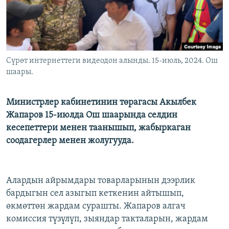
Сүрөт интернеттеги видеодон алынды. 15-июль, 2024. Ош
шаары.
Министрлер кабинетинин төрагасы Акылбек
Жапаров 15-июлда Ош шаарында селдин
кесепеттери менен таанышып, жабыркаган
соодагерлер менен жолугууда.
Алардын айрымдары товарларынын дээрлик
бардыгын сел азыгып кеткенин айтышып,
өкмөттөн жардам сурашты. Жапаров алгач
комиссия түзүлүп, зыяндар такталарын, жардам