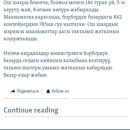
Ош шаары боюнча, болжол менен 146 турак үй, 5 эс
алуучу жай, 8 өтмөк көпүрө жабыркады.
Маалыматка караганда, борбордук базардагы 842
контейнердин 785ин суу каптаган. Ош шаардык
мэриясы маалыматтар дагы такталып жатканын
кошумчалады.
Өзгөчө кырдаалдар министрлиги борбордук
базарда селден кийинки калыбына келтирүү,
тазалоо иштери уланып жатканын кабарлады.
Базар азыр жабык.
Поделиться
Follow us
Continue reading