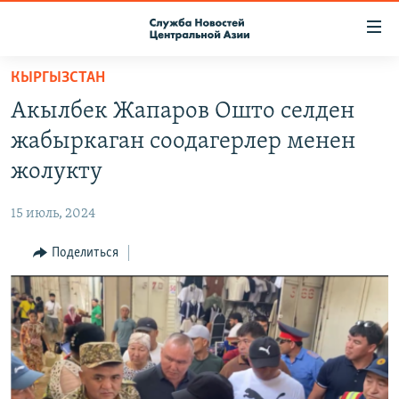
Ссылки
доступа
Вернуться
КЫРГЫЗСТАН
к
О ПРОЕКТЕ
Акылбек Жапаров Ошто селден
основному
ПОДПИСКА
содержанию
жабыркаган соодагерлер менен
КОНТАКТЫ
Вернутся
жолукту
к
RFE/RL ДИРЕКТ
главной
15 июль, 2024
НАСТОЯЩЕЕ ВРЕМЯ
навигации
Вернутся
Поделиться
МИГРАНТ МЕДИА
к
поиску