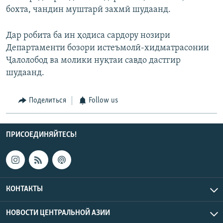
бохта, чандин муштарӣ захмӣ шудаанд.
Дар робита ба ин ҳодиса сардору нозири
Департаменти бозори истеъмолӣ-хидматрасонии
Ҷалолобод ва молики нуқтаи савдо дастгир
шудаанд.
Поделиться
Follow us
ПРИСОЕДИНЯЙТЕСЬ!
КОНТАКТЫ
НОВОСТИ ЦЕНТРАЛЬНОЙ АЗИИ