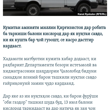
Кумитаи амнияти миллии Қирғизистон дар робита
ба таркиши балони кислород дар як нуқтаи савдо,
ки як кушта бар ҷой гузошт, се касро дастгир
кардааст.
Хадамоти матбуотии кумита хабар додааст, ки
раҳбарият Департаменти бозори истеъмолӣ ва
хидматрасонии шаҳрдории Ҷалолобод бидуни
санадҳои лозимӣ барои ташкили нуқтаи савдо
ғайриқонунӣ замин ҷудо кардаанд.
Дар яке аз ин нуқтаҳои савдо, ки барои фурӯши
"оби газдор" ташкил шуда буд, 13 июл балони
кислород таркидааст ва дар натиҷа як зан ҷон