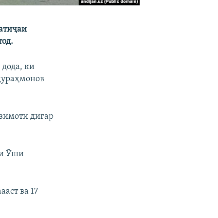
натиҷаи
тод.
дода, ки
дураҳмонов
озимоти дигар
ти Ӯши
ааст ва 17