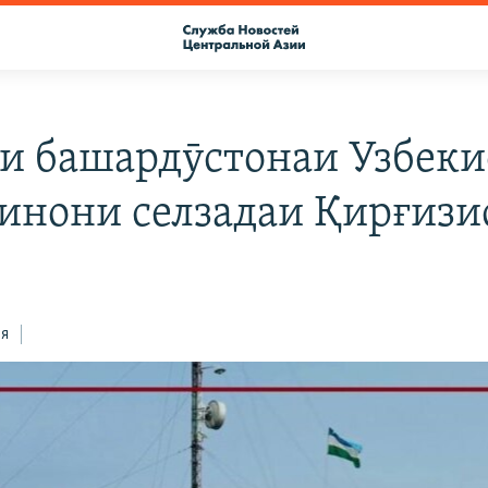
и башардӯстонаи Узбеки
кинони селзадаи Қирғизи
ся