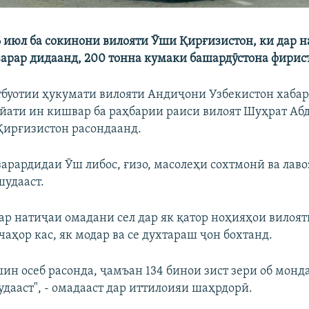
6 июл ба сокинони вилояти Ӯши Қирғизистон, ки дар 
зарар дидаанд, 200 тонна кумаки башардӯстона фирис
буотии ҳукумати вилояти Андиҷони Узбекистон хабар 
йати ин кишвар ба раҳбарии раиси вилоят Шуҳрат Аб
Қирғизистон расондаанд.
зарардидаи Ӯш либос, ғизо, масолеҳи сохтмонӣ ва лав
шудааст.
дар натиҷаи омадани сел дар як қатор ноҳияҳои вилоя
аҳор кас, як модар ва се духтараш ҷон бохтанд.
шин осеб расонда, ҷамъан 134 бинои зист зери об монда
удааст", - омадааст дар иттилоияи шаҳрдорӣ.