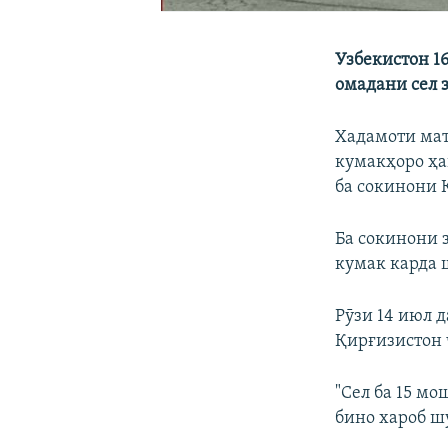
Узбекистон 1
омадани сел 
Хадамоти мат
кумакҳоро ҳа
ба сокинони 
Ба сокинони 
кумак карда 
Рӯзи 14 июл 
Қирғизистон ч
"Сел ба 15 мо
бино хароб ш