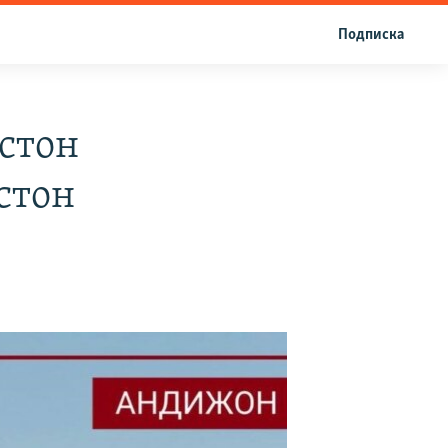
Подписка
стон
стон