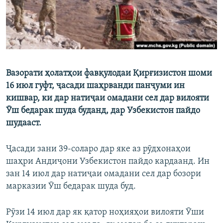
Вазорати ҳолатҳои фавқулодаи Қирғизистон шоми
16 июл гуфт, ҷасади шаҳрванди панҷуми ин
кишвар, ки дар натиҷаи омадани сел дар вилояти
Ӯш бедарак шуда буданд, дар Узбекистон пайдо
шудааст.
Ҷасади зани 39-соларо дар яке аз рӯдхонаҳои
шаҳри Андиҷони Узбекистон пайдо кардаанд. Ин
зан 14 июл дар натиҷаи омадани сел дар бозори
марказии Ӯш бедарак шуда буд.
Рӯзи 14 июл дар як қатор ноҳияҳои вилояти Ӯши