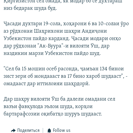
Қирғизистон сел омада, як модар бо се духтараш
низ бедарак шуда буд.
Ҷасади духтари 19-сола, хоҳарони 6 ва 10-солаи ӯро
аз рӯдхонаи Шаҳрихони шаҳри Андиҷони
Узбекистон пайдо карданд. Ҷасади модари онҳо
дар рӯдхонаи "Ак-Буура"-и вилояти Ӯш, дар
наздикии марзи Узбекистон пайдо шуд.
"Сел ба 15 мошин осеб расонда, ҷамъан 134 бинои
зист зери об мондаааст ва 17 бино хароб шудааст", -
омадааст дар иттилоияи шаҳрдорӣ.
Дар шаҳру вилояти Ӯш ба далели омадани сел
вазъи фавқулода эълом шуда, корҳои
бартарафсозии оқибатҳо шуруъ шудааст.
Поделиться
Follow us