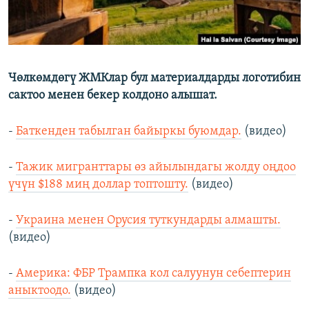
Чөлкөмдөгү ЖМКлар бул материалдарды логотибин
сактоо менен бекер колдоно алышат.
-
Баткенден табылган байыркы буюмдар.
(видео)
-
Тажик мигранттары өз айылындагы жолду оңдоо
үчүн $188 миң доллар топтошту.
(видео)
-
Украина менен Орусия туткундарды алмашты.
(видео)
-
Америка: ФБР Трампка кол салуунун себептерин
аныктоодо.
(видео)