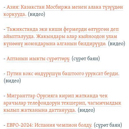
-
Азия: Казакстан Мосбиржа менен алака түзүүдөн
коркууда.
(видео)
-
Тажикстанда эки киши фермерди өлтүргөн деп
айыпталууда. Жакындары алар кыйноодон улам
күнөөнү моюндарына алганын билдирүүдө.
(видео)
-
Аптанын мыкты сүрөттөрү.
(сүрөт баян)
-
Путин кокс өндүрүшүн баштоого уруксат берди.
(видео)
-
Мигранттар Орусияга кирип жатканда чек
арачылар телефондорун текшерип, чагымчылдык
кылып жатканына даттанууда.
(видео)
-
ЕВРО-2024: Испания чемпион болду.
(сүрөт баян)