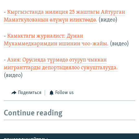
-
Кыргызстанда милиция 25 жаштагы Айтурган
Маматкулованын өлүмүн иликтөөдө.
(видео)
-
Камактагы журналист: Думан
Мухаммедкаримдин ишинин чоо-жайы.
(видео)
-
Азия: Орусияда түрмөдө отуруп чыккан
мигранттарды депортациялоо сунушталууда.
(видео)
Поделиться
Follow us
Continue reading