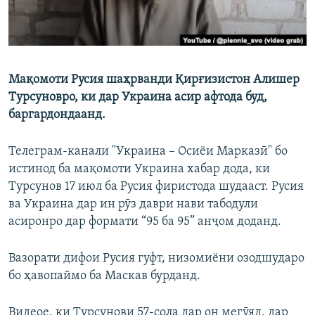
Мақомоти Русия шаҳрванди Қирғизистон Алишер
Турсуновро, ки дар Украина асир афтода буд,
баргардондаанд.
Телеграм-канали "Украина – Осиёи Марказӣ" бо
истинод ба мақомоти Украина хабар дода, ки
Турсунов 17 июл ба Русия фиристода шудааст. Русия
ва Украина дар ин рӯз даври нави табодули
асиронро дар формати “95 ба 95” анҷом доданд.
Вазорати дифои Русия гуфт, низомиёни озодшударо
бо ҳавопаймо ба Маскав бурданд.
Видеое, ки Турсунови 57-сола дар он мегӯяд, дар