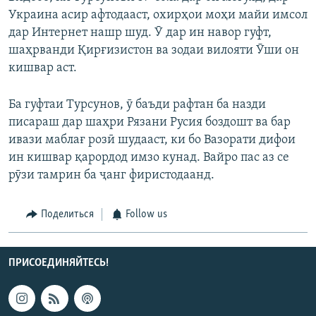
Украина асир афтодааст, охирҳои моҳи майи имсол
дар Интернет нашр шуд. Ӯ дар ин навор гуфт,
шаҳрванди Қирғизистон ва зодаи вилояти Ӯши он
кишвар аст.
Ба гуфтаи Турсунов, ӯ баъди рафтан ба назди
писараш дар шаҳри Рязани Русия боздошт ва бар
ивази маблағ розӣ шудааст, ки бо Вазорати дифои
ин кишвар қарордод имзо кунад. Вайро пас аз се
рӯзи тамрин ба ҷанг фиристодаанд.
Поделиться
Follow us
ПРИСОЕДИНЯЙТЕСЬ!