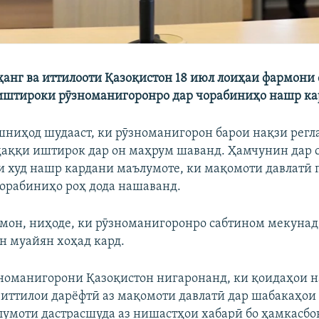
ҳанг ва иттилооти Қазоқистон 18 июл лоиҳаи фармони
иштироки рӯзноманигоронро дар чорабиниҳо нашр кар
шниҳод шудааст, ки рӯзноманигорон барои нақзи рег
ҳаққи иштирок дар он маҳрум шаванд. Ҳамчунин дар 
и худ нашр кардани маълумоте, ки мақомоти давлатӣ
 чорабиниҳо роҳ дода нашаванд.
рмон, ниҳоде, ки рӯзноманигоронро сабтином мекунад
н муайян хоҳад кард.
зноманигорони Қазоқистон нигаронанд, ки қоидаҳои н
иттилои дарёфтӣ аз мақомоти давлатӣ дар шабакаҳои
лумоти дастрасшуда аз нишастҳои хабарӣ бо ҳамкасб