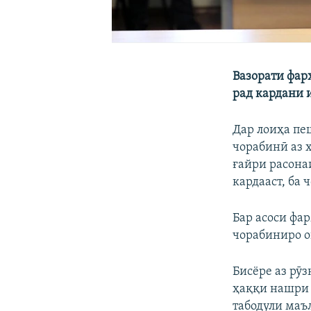
Вазорати фар
рад кардани 
Дар лоиҳа пе
чорабинӣ аз 
ғайри расона
кардааст, ба
Бар асоси фа
чорабиниро о
Бисёре аз рӯ
ҳаққи нашри 
табодули маъ