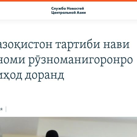
азоқистон тартиби нави
номи рӯзноманигоронро
ҳод доранд
ся