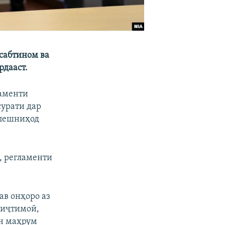
 сабтином ва
дааст.
ламенти
сурати дар
 пешниҳод
, регламенти
ав онҳоро аз
 иҷтимоӣ,
он маҳрум