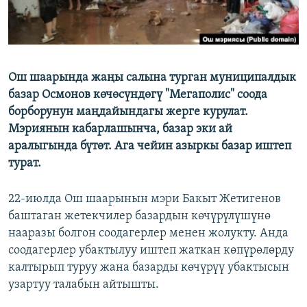
Ош шаарында жаңы салына турган муниципалдык
базар Осмонов көчөсүндөгү "Мегаполис" соода
борборунун маңдайындагы жерге курулат.
Мэриянын кабарлашынча, базар эки ай
аралыгында бүтөт. Ага чейин азыркы базар иштеп
турат.
22-июлда Ош шаарынын мэри Бакыт Жетигенов
баштаган жетекчилер базардын көчүрүлүшүнө
нааразы болгон соодагерлер менен жолукту. Анда
соодагерлер убактылуу иштеп жаткан көпүрөлөрду
калтырып туруу жана базарды көчүрүү убактысын
узартуу талабын айтышты.