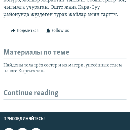
көпүрө, жолдор жарактан чыккан. Соодагерлер чоң
чыгымга учураган. Ошто жана Кара-Суу
районунда жүздөгөн турак жайлар зыян тартты.
Поделиться
Follow us
Материалы по теме
Найдены тела трёх сестер и их матери, унесённых селем
на юге Кыргызстана
Continue reading
ПРИСОЕДИНЯЙТЕСЬ!