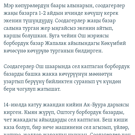
Мэр көпүрөлөрдүн баары алынарын, соодагерлер
жаңы базарга 1-2 айдын ичинде көчүшү керек
экенин түшүндүрдү. Соодагерлер жаңы базар
салына турган жер ыңгайсыз экенин айтып,
каршы болушкан. Буга чейин Ош мэриясы
борбордук базар Жапалак айылындагы Көкүмбий
көчөсүнө көчүрүлө турганын билдирген.
Соодагерлер Ош шаарында сел каптаган борбордук
базарды башка жакка көчүрүүнүн мөөнөтүн
узартып берүүнү бийликтен суранып үч күндөн
бери чогулуп жатышат.
14-июлда катуу жаандан кийин Ак-Буура дарыясы
кирген. Кыян жүрүп, Оштогу борбордук базарды,
чет жакадагы айылдарды сел каптаган. Беш киши
каза болуп, бир нече машинени сел агызып, үйлөр,