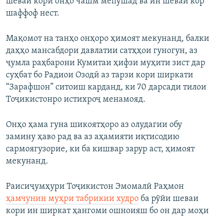
шеваи кори онҳо чашм мепӯшад ва ин шеваи кор
шаффоф нест.
Мақомот на танҳо онҳоро ҳимоят мекунанд, балки
даҳҳо мансабдори давлатии сатҳҳои гуногун, аз
ҷумла раҳбарони Кумитаи ҳифзи муҳити зист дар
суҳбат бо Радиои Озодӣ аз тарзи кори ширкати
“Зарафшон” ситоиш карданд, ки 70 дарсади тилои
Тоҷикистонро истихроҷ менамояд.
Онҳо ҳама гуна шикоятҳоро аз олудагии обу
замину ҳаво рад ва аз аҳамияти иқтисодию
сармоягузорие, ки ба кишвар зарур аст, ҳимоят
мекунанд.
Раисиҷумҳури Тоҷикистон Эмомалӣ Раҳмон
ҳамчунин муҳри табрикии худро
ба рӯйи шеваи
кори ин ширкат ҳангоми ошноияш бо он дар моҳи