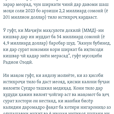
зарар меорад, чун ширкати чинӣ дар давоми шаш
моҳи соли 2023 бо арзиши 2,2 миллиард сомонӣ (ё
201 миллион доллар) тило истихроҷ кардааст.
Ӯ гуфт, ки Маҷмӯи маҳсулоти дохилӣ (ММД)-ии
кишвар дар ин муддат ба 54 миллиард сомонӣ (ё
4,9 миллиард доллар) баробар шуд. “Акнун бубинед,
ки дар сурат нокомии кори ширкат ба иқтисоди
кишвар чӣ қадар зиён мерасад”, гуфт мусоҳиби
Радиои Озодӣ.
Ин мақом гуфт, ки андозу молиёте, ки аз ҳисоби
истихроҷи тило ба даст меояд, қисми калони буҷаи
вилояти Суғдро ташкил медиҳад. Кони тило дар
ҳудуди ҳамин вилоят ҷойгир аст ва мақомот ба ҳеҷ
сурат хостори он нестанд, ки манбаи бисёр
калидии даромадро фақат ба хотири нигарониҳо аз
олудашавии муҳит ва ё иҷозаи интиқод шудани ин