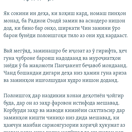
Як сокини ин деҳа, ки хоҳиш кард, номаш пинҳон
монад, ба Радиои Озодӣ замин ва аснодеро нишон
дод, ки бино бар онҳо, ширкати Чин замини ӯро
барои бунёди полоишгоҳи тило аз они худ кардааст.
Вай мегӯяд, заминашро бе иҷозат аз ӯ гирифта, ҳеч
гуна ҷуброне барояш надодаанд ва муроҷиатҳои
зиёди ӯ ба мақомоти Панҷакент беҷавоб мондаанд.
Чанд бошандаи дигари деҳа низ ҳамин гуна ариза
ва заминҳои ишғолшудаи худро нишон доданд.
Полоишгоҳ дар наздикии хонаи деҳотиён ҷойгир
буда, дар он аз заҳр фаровон истифода мешавад.
Корбурди заҳр ва маводи кимиёии сахттаъсир дар
заминҳои кишти чиниҳо низ дида мешавад, ки
ҳамчун манбаи сармоягузории хориҷӣ ҳукумат аз