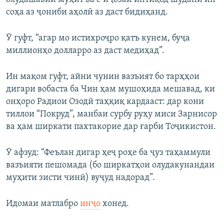
соҳа аз ҷониби аҳолӣ аз даст бидиҳанд.
Ӯ гуфт, “агар мо истихроҷро қатъ кунем, буҷа
миллионҳо долларро аз даст медиҳад”.
Ин мақом гуфт, айни чунин вазъият бо тарҳҳои
дигари вобаста ба Чин ҳам мушоҳида мешавад, ки
онҳоро Радиои Озодӣ таҳқиқ кардааст: дар кони
тиллои “Покруд”, манбаи сурбу руҳу миси Зарнисор
ва ҳам ширкати пахтакорие дар ғарби Тоҷикистон.
Ӯ афзуд: “Феълан дигар ҳеҷ роҳе ба ҷуз таҳаммули
вазъияти пешомада (бо ширкатҳои олудакунандаи
муҳити зисти чинӣ) вуҷуд надорад”.
Идомаи матлабро
инҷо
хонед.