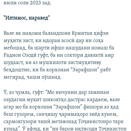
июли соли 2023 зад.
"Илтимос, наравед"
Вале як мақоми баландпояи Кумитаи ҳифзи
муҳити зист, ки идораи асосӣ дар ин соҳа
мебошад, ба шарти ифшо нашудани номаш ба
Радиои Озодӣ гуфт, ба ин сохтори давлатӣ амр
шудааст, ки аз мушкилоти зистмуҳитиву
беҳдоштие, ки ба корхонаи “Зарафшон” рабт
мегирад, чашм пӯшанд.
Ӯ, аз ҷумла, гуфт: “Мо инчунин дар заминаи
олудагии муҳит шикоятҳо дастрас кардаем, вале
агар мо ба корхонаи “Зарафшон” фишори аз ҳад
беш гузорем, санҷишу ҷаримаҳоро зиёд кунем,
сармоягузори чинӣ метавонад Тоҷикистонро тарк
кунад”. Ӯ афзуд, ки “ин барои иқтисоди Тоҷикистон