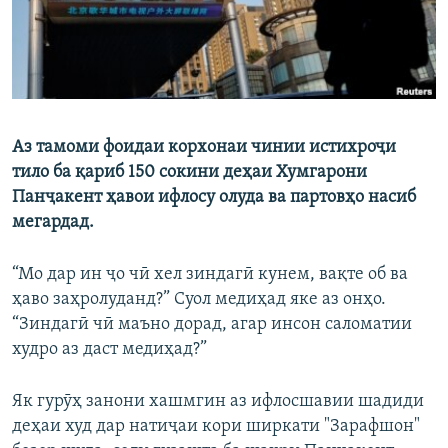
Аз тамоми фоидаи корхонаи чинии истихроҷи
тило ба қариб 150 сокини деҳаи Хумгарони
Панҷакент ҳавои ифлосу олуда ва партовҳо насиб
мегардад.
“Мо дар ин ҷо чӣ хел зиндагӣ кунем, вақте об ва
ҳаво заҳролуданд?” Суол медиҳад яке аз онҳо.
“Зиндагӣ чӣ маъно дорад, агар инсон саломатии
худро аз даст медиҳад?”
Як гурӯҳ занони хашмгин аз ифлосшавии шадиди
деҳаи худ дар натиҷаи кори ширкати "Зарафшон"