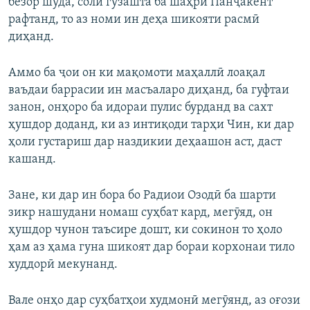
безор шуда, соли гузашта ба шаҳри Панҷакент
рафтанд, то аз номи ин деҳа шикояти расмӣ
диҳанд.
Аммо ба ҷои он ки мақомоти маҳаллӣ лоақал
ваъдаи баррасии ин масъаларо диҳанд, ба гуфтаи
занон, онҳоро ба идораи пулис бурданд ва сахт
ҳушдор доданд, ки аз интиқоди тарҳи Чин, ки дар
ҳоли густариш дар наздикии деҳаашон аст, даст
кашанд.
Зане, ки дар ин бора бо Радиои Озодӣ ба шарти
зикр нашудани номаш суҳбат кард, мегӯяд, он
ҳушдор чунон таъсире дошт, ки сокинон то ҳоло
ҳам аз ҳама гуна шикоят дар бораи корхонаи тило
худдорӣ мекунанд.
Вале онҳо дар суҳбатҳои худмонӣ мегӯянд, аз оғози