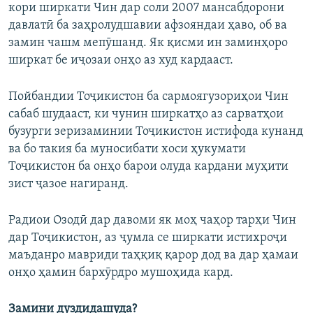
кори ширкати Чин дар соли 2007 мансабдорони
давлатӣ ба заҳролудшавии афзояндаи ҳаво, об ва
замин чашм мепӯшанд. Як қисми ин заминҳоро
ширкат бе иҷозаи онҳо аз худ кардааст.
Пойбандии Тоҷикистон ба сармоягузориҳои Чин
сабаб шудааст, ки чунин ширкатҳо аз сарватҳои
бузурги зеризаминии Тоҷикистон истифода кунанд
ва бо такия ба муносибати хоси ҳукумати
Тоҷикистон ба онҳо барои олуда кардани муҳити
зист ҷазое нагиранд.
Радиои Озодӣ дар давоми як моҳ чаҳор тарҳи Чин
дар Тоҷикистон, аз ҷумла се ширкати истихроҷи
маъданро мавриди таҳқиқ қарор дод ва дар ҳамаи
онҳо ҳамин бархӯрдро мушоҳида кард.
Замини дуздидашуда?