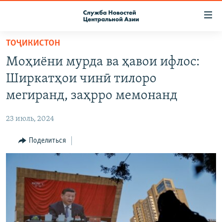
Ссылки
доступа
Вернуться
ТОҶИКИСТОН
к
О ПРОЕКТЕ
Моҳиёни мурда ва ҳавои ифлос:
основному
ПОДПИСКА
содержанию
Ширкатҳои чинӣ тилоро
КОНТАКТЫ
Вернутся
мегиранд, заҳрро мемонанд
к
RFE/RL ДИРЕКТ
главной
23 июль, 2024
НАСТОЯЩЕЕ ВРЕМЯ
навигации
Вернутся
Поделиться
МИГРАНТ МЕДИА
к
поиску