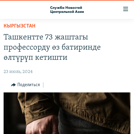
Ссылки
доступа
Вернуться
КЫРГЫЗСТАН
к
О ПРОЕКТЕ
Ташкентте 73 жаштагы
основному
ПОДПИСКА
содержанию
профессорду өз батиринде
КОНТАКТЫ
Вернутся
өлтүрүп кетишти
к
RFE/RL ДИРЕКТ
главной
23 июль, 2024
НАСТОЯЩЕЕ ВРЕМЯ
навигации
Вернутся
Поделиться
МИГРАНТ МЕДИА
к
поиску