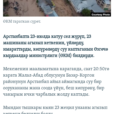
ӨКМ тараткан сүрөт.
Арстанбапта 23-июлда катуу сел жүрүп, 23
машинаны агызып кеткенин, үйлөрдү,
имараттарды, көпүрөлөрдү суу каптаганын Өзгөчө
кырдаалдар министрлиги (ӨКМ) билдирди.
Мекеменин маалыматына караганда, саат 20:50гө
карата Жалал-Абад облусунун Базар-Коргон
районунун Арстанбап айыл аймагында суу бир
оорукананы жана соода үйүн, беш көпүрөнү, бир
чакырым ички чарбалык жолду каптады.
Мындан тышкары кыян 23 жеңил унааны агызып