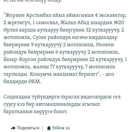
кеткени белгилүү болду.
"Жерине Арстанбап айыл аймагынан 4 экскаватор,
2 жүктөгүч, 1 самосвал, Жалал-Абад шаардык №20
Өрткө каршы куткаруу бөлүгүнөн 32 куткаруучу, 2
мотопомпа, Сузак райондук өзгөчө кырдаалдар
бөлүмүнөн 9 куткаруучу 2 мотопомпа, Ноокен
райондук бөлүмүнөн 6 куткаруучу 2 мотопомпа,
Базар-Коргон райондук бөлүмүнөн 22 куткаруучу, 1
мотопомпа, жалпы 77 куткаруучу, 7 мотопомпа
тартылды. Кошумча маалымат берилет", - деп
билдирди ӨКМ.
Социалдык түйүндөргө тараган видеолордон сел
суусу кээ бир автомашиналарды агызып
баратканын көрүүгө болот.
Поделиться
Follow us