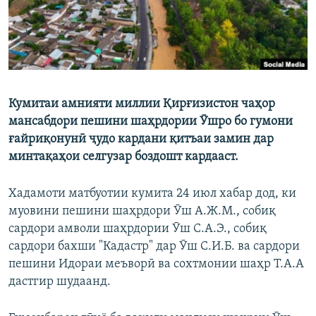
Кумитаи амнияти миллии Қирғизистон чаҳор
мансабдори пешини шаҳрдории Ӯшро бо гумони
ғайриқонунӣ ҷудо кардани қитъаи замин дар
минтақаҳои селгузар боздошт кардааст.
Хадамоти матбуотии кумита 24 июл хабар дод, ки
муовини пешини шаҳрдори Ӯш А.Ж.М., собиқ
сардори амволи шаҳрдории Ӯш С.А.Э., собиқ
сардори бахши "Кадастр" дар Ӯш С.И.Б. ва сардори
пешини Идораи меъворӣ ва сохтмонии шаҳр Т.А.А
дастгир шудаанд.