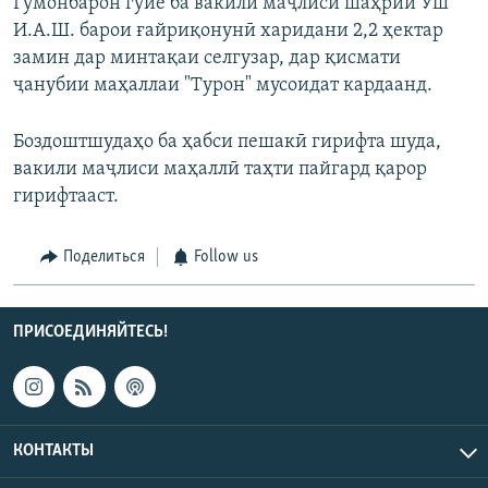
Гумонбарон гӯиё ба вакили маҷлиси шаҳрии Ӯш
И.А.Ш. барои ғайриқонунӣ харидани 2,2 ҳектар
замин дар минтақаи селгузар, дар қисмати
ҷанубии маҳаллаи "Турон" мусоидат кардаанд.
Боздоштшудаҳо ба ҳабси пешакӣ гирифта шуда,
вакили маҷлиси маҳаллӣ таҳти пайгард қарор
гирифтааст.
Поделиться
Follow us
ПРИСОЕДИНЯЙТЕСЬ!
КОНТАКТЫ