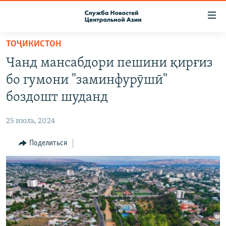
Ссылки
доступа
Вернуться
ТОҶИКИСТОН
к
О ПРОЕКТЕ
Чанд мансабдори пешини қирғиз
основному
ПОДПИСКА
содержанию
бо гумони "заминфурӯшӣ"
КОНТАКТЫ
Вернутся
боздошт шуданд
к
RFE/RL ДИРЕКТ
главной
25 июль, 2024
НАСТОЯЩЕЕ ВРЕМЯ
навигации
Вернутся
Поделиться
МИГРАНТ МЕДИА
к
поиску