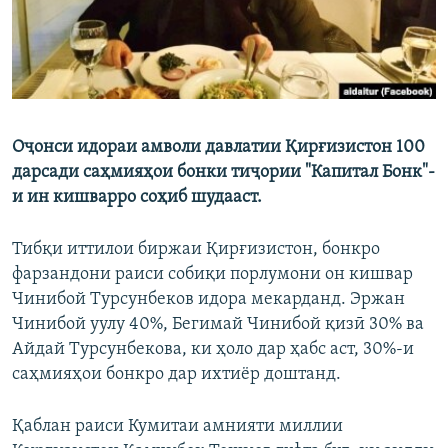
Оҷонси идораи амволи давлатии Қирғизистон 100
дарсади саҳмияҳои бонки тиҷории "Капитал Бонк"-
и ин кишварро соҳиб шудааст.
Тибқи иттилои биржаи Қирғизистон, бонкро
фарзандони раиси собиқи порлумони он кишвар
Чинибой Турсунбеков идора мекарданд. Эржан
Чинибой уулу 40%, Бегимай Чинибой қизӣ 30% ва
Айдай Турсунбекова, ки ҳоло дар ҳабс аст, 30%-и
саҳмияҳои бонкро дар ихтиёр доштанд.
Қаблан раиси Кумитаи амнияти миллии