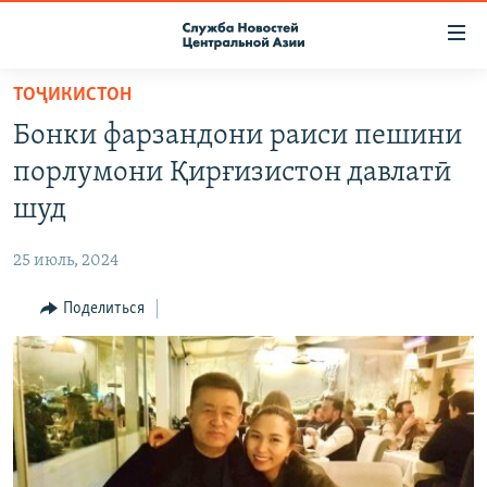
Ссылки
доступа
Вернуться
ТОҶИКИСТОН
к
О ПРОЕКТЕ
Бонки фарзандони раиси пешини
основному
ПОДПИСКА
содержанию
порлумони Қирғизистон давлатӣ
КОНТАКТЫ
Вернутся
шуд
к
RFE/RL ДИРЕКТ
главной
25 июль, 2024
НАСТОЯЩЕЕ ВРЕМЯ
навигации
Вернутся
Поделиться
МИГРАНТ МЕДИА
к
поиску