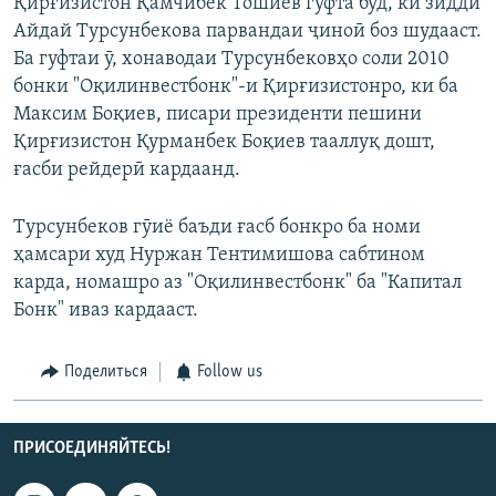
Қирғизистон Қамчибек Тошиев гуфта буд, ки зидди
Айдай Турсунбекова парвандаи ҷиноӣ боз шудааст.
Ба гуфтаи ӯ, хонаводаи Турсунбековҳо соли 2010
бонки "Оқилинвестбонк"-и Қирғизистонро, ки ба
Максим Боқиев, писари президенти пешини
Қирғизистон Қурманбек Боқиев тааллуқ дошт,
ғасби рейдерӣ кардаанд.
Турсунбеков гӯиё баъди ғасб бонкро ба номи
ҳамсари худ Нуржан Тентимишова сабтином
карда, номашро аз "Оқилинвестбонк" ба "Капитал
Бонк" иваз кардааст.
Поделиться
Follow us
ПРИСОЕДИНЯЙТЕСЬ!