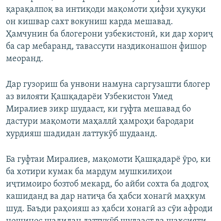
қарақалпоқ ва интиқоди мақомоти ҳифзи ҳуқуқи
он кишвар сахт вокуниш карда мешавад.
Ҳамчунин ба блогерони узбекистонӣ, ки дар хориҷ
ба сар мебаранд, тавассути наздиконашон фишор
меоранд.
Дар гузориш ба унвони намуна саргузашти блогер
аз вилояти Қашқадарёи Узбекистон Умед
Миралиев зикр шудааст, ки гуфта мешавад бо
дастури мақомоти маҳаллӣ ҳамроҳи бародари
хурдияш шадидан латтукӯб шудаанд.
Ба гуфтаи Миралиев, мақомоти Қашқадарё ӯро, ки
ба хотири кумак ба мардум мушкилиҳои
иҷтимоиро бозтоб мекард, бо айби сохта ба додгоҳ
кашиданд ва дар натиҷа ба ҳабси хонагӣ маҳкум
шуд. Баъди раҳоияш аз ҳабси хонагӣ аз сӯи афроди