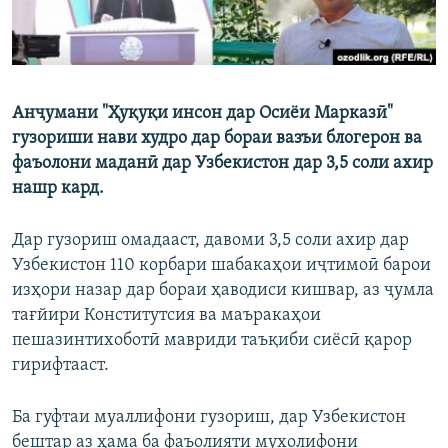
Анҷумани "Ҳуқуқи инсон дар Осиёи Марказӣ"
гузориши нави худро дар бораи вазъи блогерон ва
фаъолони маданӣ дар Узбекистон дар 3,5 соли ахир
нашр кард.
Дар гузориш омадааст, давоми 3,5 соли ахир дар
Узбекистон 110 корбари шабакаҳои иҷтимоӣ барои
изҳори назар дар бораи ҳаводиси кишвар, аз ҷумла
тағйири Конститутсия ва маъракаҳои
пешазинтихоботӣ мавриди таъқиби сиёсӣ қарор
гирифтааст.
Ба гуфтаи муаллифони гузориш, дар Узбекистон
бештар аз ҳама ба фаъолияти мухолифони