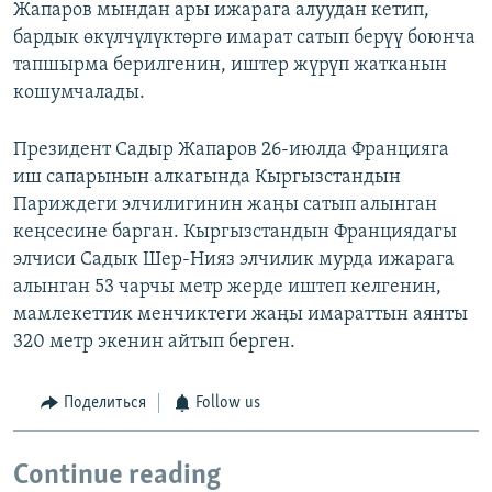
Жапаров мындан ары ижарага алуудан кетип,
бардык өкүлчүлүктөргө имарат сатып берүү боюнча
тапшырма берилгенин, иштер жүрүп жатканын
кошумчалады.
Президент Садыр Жапаров 26-июлда Францияга
иш сапарынын алкагында Кыргызстандын
Париждеги элчилигинин жаңы сатып алынган
кеңсесине барган. Кыргызстандын Франциядагы
элчиси Садык Шер-Нияз элчилик мурда ижарага
алынган 53 чарчы метр жерде иштеп келгенин,
мамлекеттик менчиктеги жаңы имараттын аянты
320 метр экенин айтып берген.
Поделиться
Follow us
Continue reading