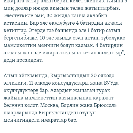
ижарага батир алып берип келет экенбиз. Айына 5
миң доллар ижара акысын төлөп жатыптырбыз.
Элестеткиле эми, 30 жылда канча акчабыз
кеткенин. Бир эле өкүлүбүзгө 4 батирдин акчасы
кетиптир. Эгерде тээ башында эле 1 батир сатып
бергенибизде, 10 эле жылда өзүн актап, түбөлүккө
мамлекеттин менчиги болуп калмак. 4 батирдин
акчасы жөн эле ижара акысына кетип калыптыр", -
деди президент.
Анын айтымында, Кыргызстандын 30 өлкөдө
элчилиги, 11 өлкөдө консулдуктары жана БУУда
өкүлчүлүктөрү бар. Алардын жашаган турак
жайына мамлекеттин казынасынан каражат
бөлүнүп келет. Москва, Берлин жана Брюссель
шаарларында Кыргызстандын өзүнүн
менчигиндеги имараттар бар.