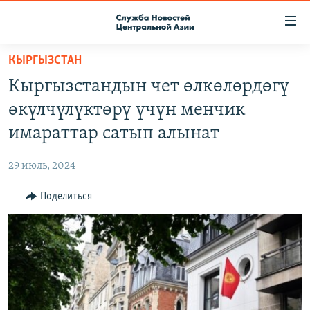
Ссылки
доступа
Вернуться
КЫРГЫЗСТАН
к
О ПРОЕКТЕ
Кыргызстандын чет өлкөлөрдөгү
основному
ПОДПИСКА
содержанию
өкүлчүлүктөрү үчүн менчик
КОНТАКТЫ
Вернутся
имараттар сатып алынат
к
RFE/RL ДИРЕКТ
главной
29 июль, 2024
НАСТОЯЩЕЕ ВРЕМЯ
навигации
Вернутся
Поделиться
МИГРАНТ МЕДИА
к
поиску