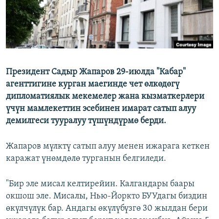
Президент Садыр Жапаров 29-июлда "Кабар"
агенттигине курган маегинде чет өлкөдөгү
дипломатиялык мекемелер жана кызматкерлери
үчүн мамлекеттин эсебинен имарат сатып алуу
демилгеси тууралуу түшүндүрмө берди.
Жапаров мүлктү сатып алуу менен ижарага кеткен
каражат үнөмдөлө турганын белгиледи.
"Бир эле мисал келтирейин. Калгандары баары
окшош эле. Мисалы, Нью-Йоркто БУУдагы биздин
өкүлчүлүк бар. Андагы өкүлүбүзгө 30 жылдан бери