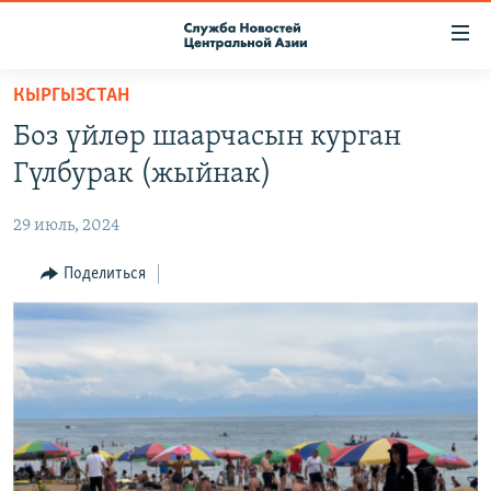
Ссылки
доступа
Вернуться
КЫРГЫЗСТАН
к
О ПРОЕКТЕ
Боз үйлөр шаарчасын курган
основному
ПОДПИСКА
содержанию
Гүлбурак (жыйнак)
КОНТАКТЫ
Вернутся
к
29 июль, 2024
RFE/RL ДИРЕКТ
главной
НАСТОЯЩЕЕ ВРЕМЯ
Поделиться
навигации
Вернутся
МИГРАНТ МЕДИА
к
поиску