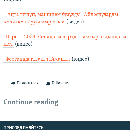
-"Аңга түшүп, машинем бузулду". Айдоочуларды
кейиткен Суусамыр жолу.
(видео)
-Париж-2024: Сенадагы парад, жамгыр алдындагы
шоу.
(видео)
-Ферганадагы аш таймашы.
(видео)
Поделиться
Follow us
Continue reading
ПРИСОЕДИНЯЙТЕСЬ!