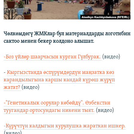
Чөлкөмдөгү ЖМКлар бул материалдарды логотибин
сактоо менен бекер колдоно алышат.
-Боз үйлөр шаарчасын курган Гүлбурак.
(видео)
-
Кыргызстанда өспүрүмдөрдүн маңзатка көз
карандылыгына каршы кандай күрөш жүрүп
жатат?
(видео)
-"Генетикалык оорулар көбөйдү". Өзбекстан
туугандар ортосундагы никени тыят.
(видео)
-Күрүчтүн калдыгын курулушка жараткан ишкер.
(видео)