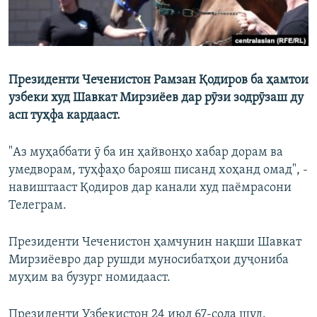
Президенти Чеченистон Рамзан Қодиров ба ҳамтои
узбеки худ Шавкат Мирзиёев дар рӯзи зодрӯзаш ду
асп туҳфа кардааст.
"Аз муҳаббати ӯ ба ин ҳайвонҳо хабар дорам ва
умедворам, туҳфаҳо барояш писанд хоҳанд омад", -
навиштааст Қодиров дар канали худ паёмрасони
Телеграм.
Президенти Чеченистон ҳамчунин нақши Шавкат
Мирзиёевро дар рушди муносибатҳои дуҷониба
муҳим ва бузург номидааст.
Президенти Узбекистон 24 июл 67-сола шуд.