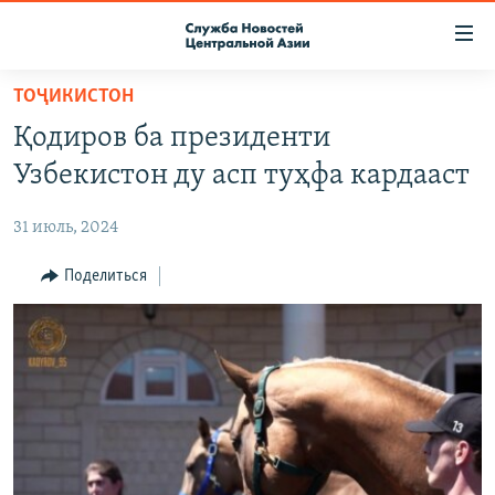
Ссылки
доступа
Вернуться
ТОҶИКИСТОН
к
О ПРОЕКТЕ
Қодиров ба президенти
основному
ПОДПИСКА
содержанию
Узбекистон ду асп туҳфа кардааст
КОНТАКТЫ
Вернутся
к
31 июль, 2024
RFE/RL ДИРЕКТ
главной
НАСТОЯЩЕЕ ВРЕМЯ
Поделиться
навигации
Вернутся
МИГРАНТ МЕДИА
к
поиску